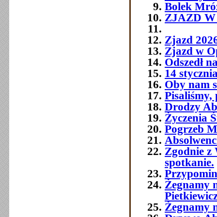
Bolek Mró
ZJAZD W O
Zjazd 202
Zjazd w O
Odszedł na
14 styczni
Oby nam si
Pisaliśmy,
Drodzy Abs
Życzenia Ś
Pogrzeb M
Absolwenc
Zgodnie z 
spotkanie.
Przypomin
Żegnamy n
Pietkiewic
Żegnamy n