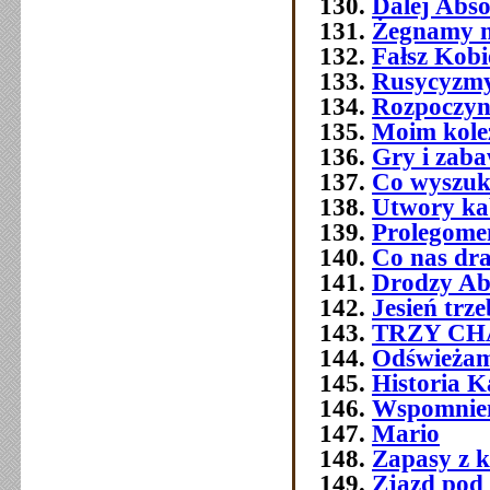
Dalej Abso
Żegnamy n
Fałsz Kobi
Rusycyzmy
Rozpoczyn
Moim kol
Gry i zab
Co wyszuk
Utwory ka
Prolegome
Co nas dra
Drodzy Ab
Jesień trz
TRZY C
Odświeżam
Historia 
Wspomnien
Mario
Zapasy z 
Zjazd pod