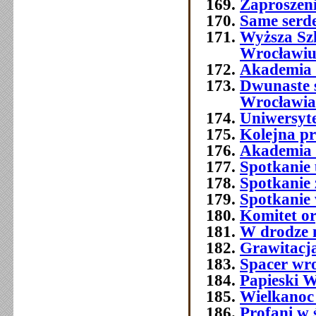
Zaproszeni
Same serde
Wyższa Sz
Wrocławi
Akademia 
Dwunaste 
Wrocławia
Uniwersyt
Kolejna p
Akademia 
Spotkanie 
Spotkanie 
Spotkanie
Komitet o
W drodze 
Grawitacja
Spacer wr
Papieski W
Wielkanoc
Profani w 