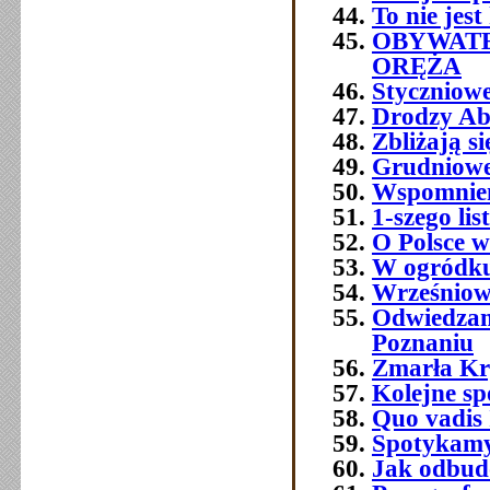
To nie jest
OBYWATE
ORĘŻA
Styczniowe
Drodzy Ab
Zbliżają s
Grudniowe 
Wspomnien
1-szego l
O Polsce w
W ogródku
Wrześniowe
Odwiedzam
Poznaniu
Zmarła Kry
Kolejne sp
Quo vadis 
Spotykamy 
Jak odbud