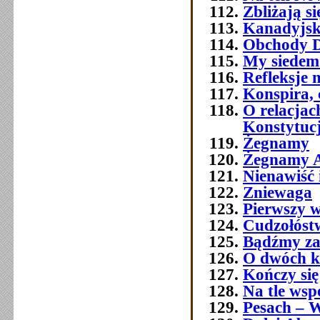
Zbliżają si
Kanadyjsk
Obchody Dn
My siedemd
Refleksje 
Konspira, 
O relacja
Konstytuc
Żegnamy
Żegnamy A
Nienawiść 
Zniewaga
Pierwszy w
Cudzołóst
Bądźmy za
O dwóch k
Kończy się
Na tle wsp
Pesach – W