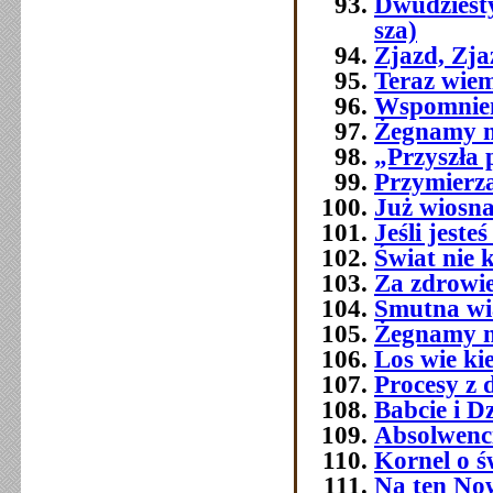
Dwudziest
sza)
Zjazd, Zj
Teraz wie
Wspomnien
Żegnamy n
„Przyszła 
Przymierza
Już wiosna
Jeśli jest
Świat nie 
Za zdrowi
Smutna w
Żegnamy n
Los wie ki
Procesy z 
Babcie i D
Absolwenc
Kornel o ś
Na ten No