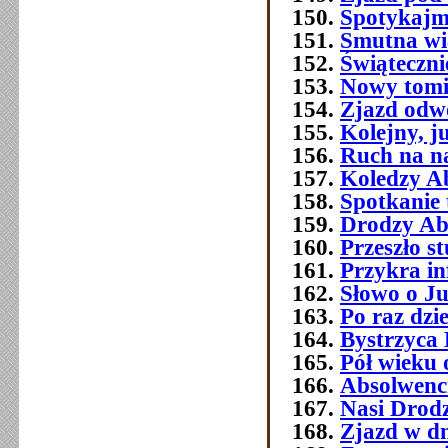
Spotykajmy
Smutna w
Świątecznie
Nowy tomi
Zjazd odw
Kolejny, j
Ruch na na
Koledzy A
Spotkanie 
Drodzy Ab
Przeszło 
Przykra i
Słowo o J
Po raz dzi
Bystrzyca 
Pół wieku 
Absolwenc
Nasi Drod
Zjazd w dn