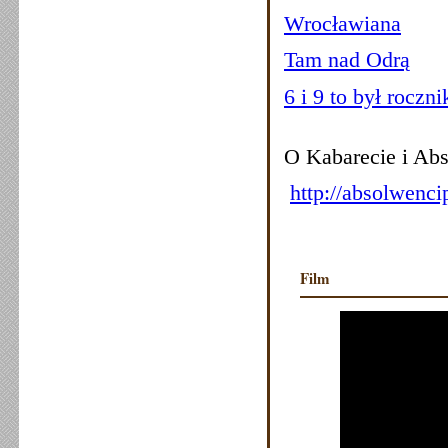
Wrocławiana
Tam nad Odrą
6 i 9 to był roczni
O Kabarecie i Ab
http://absolwenc
Film