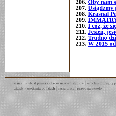
Oby nam s
Usiądźmy p
Krasnal P
IMMATR
I cóż, że 
Jesień, jes
Trudno dziś
W 2015 od
o nas
wydział prawa z okresu naszych studiów
wrocław z drugiej p
zjazdy - spotkania po latach
nasza praca
prawo na wesoło