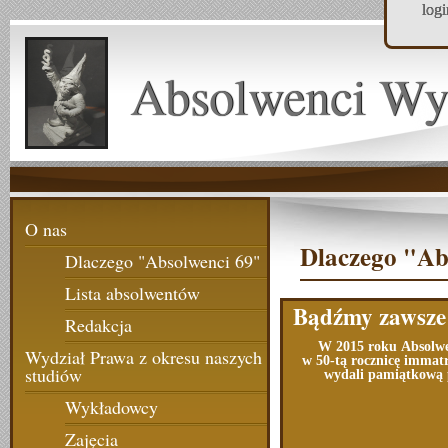
log
Absolwenci Wy
O nas
Dlaczego "Ab
Dlaczego "Absolwenci 69"
Lista absolwentów
Bądźmy zawsze
Redakcja
W 2015 roku
Absolw
Wydział Prawa z okresu naszych
w 50-tą rocznicę immatr
studiów
wydali pamiątkową 
Wykładowcy
Zajęcia