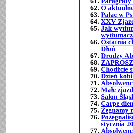
Paragrafy 
O aktualne
Pałac w Ps
XXV Zjazd
Jak wytłum
wytłumacze
Ostatnia 
Dłoń
Drodzy Abs
ZAPROSZEN
Chodźcie ś
Dzień kobi
Absolwenc
Małe zjaz
Salon Śląs
Carpe die
Żegnamy n
Pożegnali
stycznia 2
Absolwenc