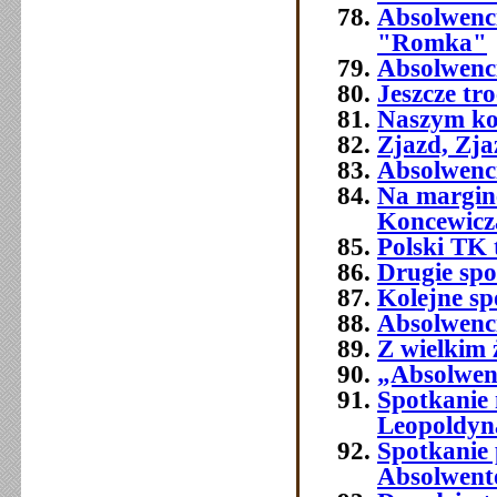
Absolwenc
"Romka"
Absolwenci
Jeszcze tr
Naszym ko
Zjazd, Zja
Absolwenci
Na margine
Koncewicz
Polski TK
Drugie spo
Kolejne sp
Absolwenci
Z wielkim
„Absolwenc
Spotkanie
Leopoldyn
Spotkanie 
Absolwent