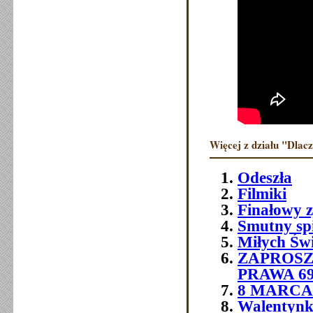
Więcej z działu "Dlac
Odeszła
Filmiki
Finałowy 
Smutny sp
Miłych Św
ZAPROSZ
PRAWA 6
8 MARCA 
Walentynk