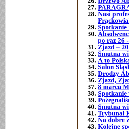
Drzewo Ab
PARAGR
Nasi prof
Frąckowia
Spotkanie 
Absolwenci
po raz 26 -
Zjazd – 20
Smutna wia
A to Polsk
Salon Śląs
Drodzy Ab
Zjazd, Zja
8 marca M
Spotkanie 
Pożegnali
Smutna w
Trybunał 
Na dobre ż
Kolejne sp