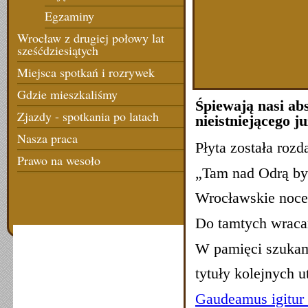
Egzaminy
Wrocław z drugiej połowy lat
sześćdziesiątych
Miejsca spotkań i rozrywek
Gdzie mieszkaliśmy
Śpiewają nasi abs
Zjazdy - spotkania po latach
nieistniejącego j
Nasza praca
Płyta została roz
Prawo na wesoło
„Tam nad Odrą był
Wrocławskie noce 
Do tamtych wraca
W pamięci szukam
tytuły kolejnych 
Gaudeamus igitur 