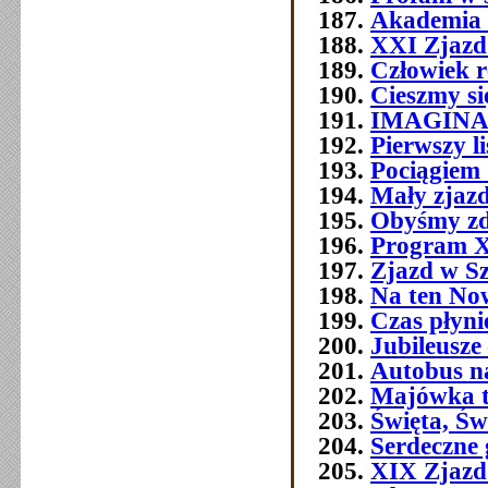
Akademia 
XXI Zjazd 
Człowiek 
Cieszmy si
IMAGIN
Pierwszy l
Pociągiem 
Mały zjazd
Obyśmy zd
Program 
Zjazd w Szc
Na ten No
Czas płyni
Jubileusze 
Autobus n
Majówka t
Święta, Św
Serdeczne 
XIX Zjazd