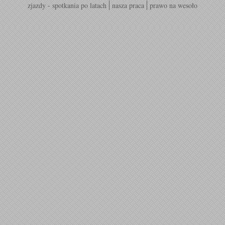
zjazdy - spotkania po latach
nasza praca
prawo na wesoło