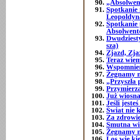
„Absolwenc
Spotkanie
Leopoldyn
Spotkanie 
Absolwent
Dwudziest
sza)
Zjazd, Zj
Teraz wie
Wspomnien
Żegnamy n
„Przyszła 
Przymierza
Już wiosna
Jeśli jest
Świat nie 
Za zdrowi
Smutna w
Żegnamy n
Los wie ki