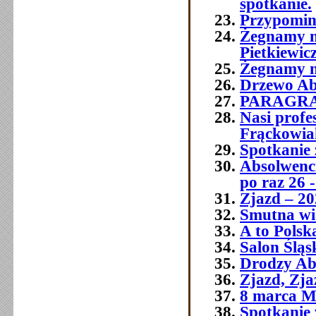
spotkanie.
Przypomin
Żegnamy n
Pietkiewic
Żegnamy n
Drzewo Ab
PARAGR
Nasi prof
Frąckowia
Spotkanie 
Absolwenci
po raz 26 -
Zjazd – 20
Smutna wia
A to Polsk
Salon Śląs
Drodzy Ab
Zjazd, Zja
8 marca M
Spotkanie 