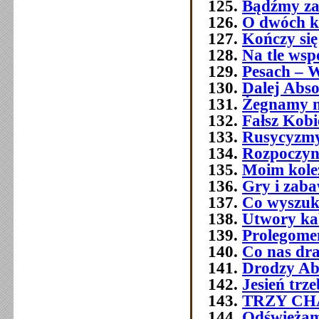
Bądźmy za
O dwóch k
Kończy się
Na tle wsp
Pesach – W
Dalej Abso
Żegnamy n
Fałsz Kobi
Rusycyzmy
Rozpoczyn
Moim kol
Gry i zab
Co wyszuk
Utwory ka
Prolegome
Co nas dra
Drodzy Ab
Jesień trz
TRZY C
Odświeżam