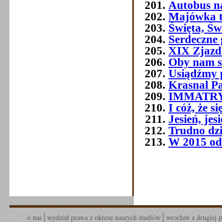
Autobus n
Majówka t
Święta, Św
Serdeczne 
XIX Zjazd
Oby nam s
Usiądźmy p
Krasnal P
IMMATR
I cóż, że 
Jesień, jes
Trudno dziś
W 2015 od
o nas
wydział prawa z okresu naszych studiów
wrocław z drugiej p