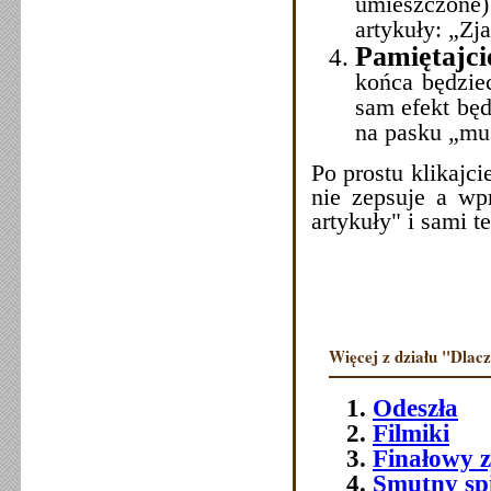
umieszczone
artykuły: „Zj
Pamiętajci
końca będziec
sam efekt będ
na pasku „mu
Po prostu klikajc
nie zepsuje a wp
artykuły" i sami te
Więcej z działu "Dlac
Odeszła
Filmiki
Finałowy 
Smutny sp