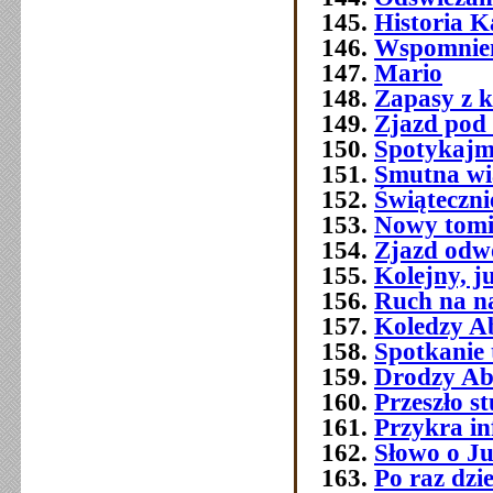
Historia 
Wspomnien
Mario
Zapasy z 
Zjazd pod
Spotykajmy
Smutna w
Świątecznie
Nowy tomi
Zjazd odw
Kolejny, j
Ruch na na
Koledzy A
Spotkanie 
Drodzy Ab
Przeszło 
Przykra i
Słowo o J
Po raz dzi