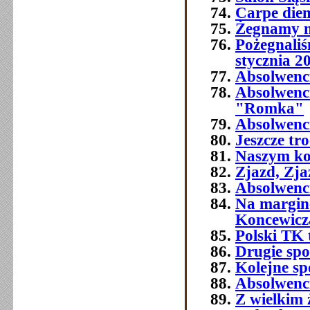
Carpe die
Żegnamy n
Pożegnali
stycznia 2
Absolwenc
Absolwenc
"Romka"
Absolwenci
Jeszcze tr
Naszym ko
Zjazd, Zja
Absolwenci
Na margine
Koncewicz
Polski TK
Drugie spo
Kolejne sp
Absolwenci
Z wielkim