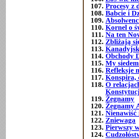
Procesy z 
Babcie i D
Absolwenc
Kornel o ś
Na ten No
Zbliżają si
Kanadyjsk
Obchody Dn
My siedemd
Refleksje 
Konspira, 
O relacja
Konstytuc
Żegnamy
Żegnamy A
Nienawiść 
Zniewaga
Pierwszy w
Cudzołóst