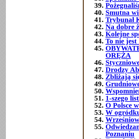
Pożegnali
Smutna w
Trybunał 
Na dobre ż
Kolejne sp
To nie jest
OBYWATE
ORĘŻA
Styczniowe
Drodzy Ab
Zbliżają s
Grudniowe 
Wspomnien
1-szego l
O Polsce w
W ogródku
Wrześniowe
Odwiedzam
Poznaniu