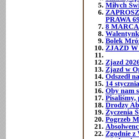
Miłych Św
ZAPROSZ
PRAWA 6
8 MARCA 
Walentynk
Bolek Mró
ZJAZD W O
Zjazd 202
Zjazd w O
Odszedł na
14 styczni
Oby nam si
Pisaliśmy,
Drodzy Abs
Życzenia Ś
Pogrzeb M
Absolwenc
Zgodnie z 