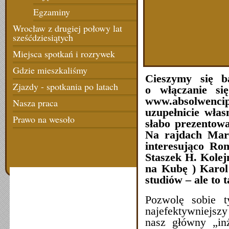
Egzaminy
Wrocław z drugiej połowy lat
sześćdziesiątych
Miejsca spotkań i rozrywek
Gdzie mieszkaliśmy
Cieszymy się b
Zjazdy - spotkania po latach
o włączanie si
www.absolwencip
Nasza praca
uzupełnicie wła
Prawo na wesoło
słabo prezentowa
Na rajdach Marz
interesująco Ro
Staszek H. Kolej
na Kubę ) Karol
studiów – ale to t
Pozwolę sobie t
najefektywniejszy
nasz główny „inż