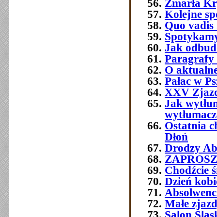
Zmarła Kry
Kolejne sp
Quo vadis 
Spotykamy 
Jak odbud
Paragrafy 
O aktualne
Pałac w Ps
XXV Zjazd
Jak wytłum
wytłumacze
Ostatnia 
Dłoń
Drodzy Abs
ZAPROSZEN
Chodźcie ś
Dzień kobi
Absolwenc
Małe zjaz
Salon Śląs