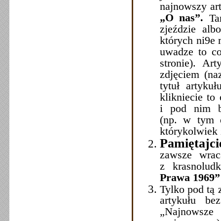
najnowszy ar
„O nas”.
Ta
zjeździe alb
których ni9e
uwadze to c
stronie). Ar
zdjęciem (na
tytuł artyku
klikniecie to
i pod nim b
(np. w tym d
którykolwiek 
Pamiętajci
zawsze wrac
z krasnolud
Prawa 1969”
Tylko pod tą 
artykułu be
„Najnowsze 