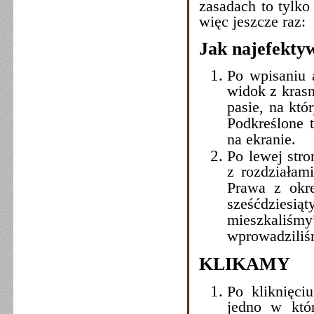
zasadach to tylk
więc jeszcze raz:
Jak najefektyw
Po wpisaniu 
widok z kras
pasie, na któ
Podkreślone t
na ekranie.
Po lewej str
z rozdziałam
Prawa z okre
sześćdziesi
mieszkaliśmy
wprowadziliś
KLIKAMY
Po kliknięc
jedno w któ