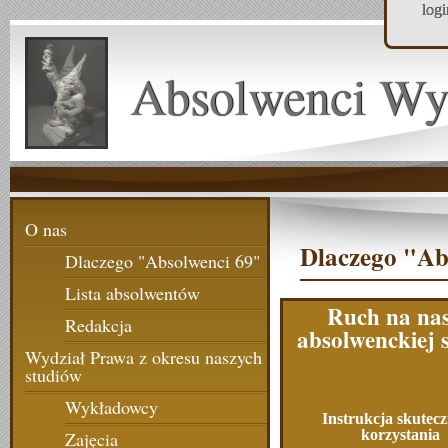
log
Absolwenci Wy
O nas
Dlaczego "Ab
Dlaczego "Absolwenci 69"
Lista absolwentów
Ruch na nas
Redakcja
absolwenckiej 
Wydział Prawa z okresu naszych
studiów
Wykładowcy
Instrukcja skutec
korzystania
Zajęcia