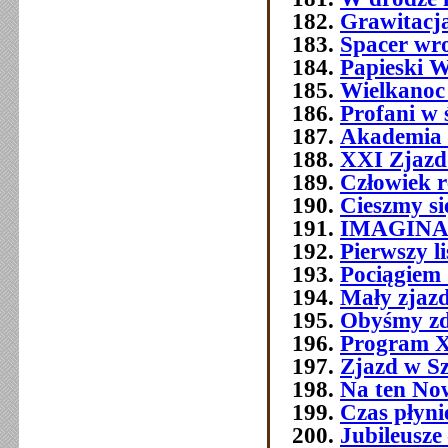
Grawitacja
Spacer wr
Papieski W
Wielkanoc
Profani w 
Akademia 
XXI Zjazd 
Człowiek 
Cieszmy si
IMAGIN
Pierwszy l
Pociągiem 
Mały zjazd
Obyśmy zd
Program 
Zjazd w Szc
Na ten No
Czas płyni
Jubileusze 