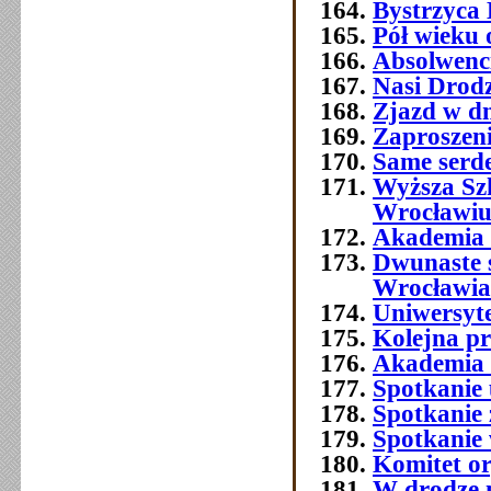
Bystrzyca 
Pół wieku 
Absolwenc
Nasi Drod
Zjazd w dn
Zaproszeni
Same serde
Wyższa Sz
Wrocławi
Akademia 
Dwunaste 
Wrocławia
Uniwersyt
Kolejna p
Akademia 
Spotkanie 
Spotkanie 
Spotkanie
Komitet o
W drodze 