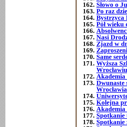
Słowo o J
Po raz dzi
Bystrzyca 
Pół wieku 
Absolwenc
Nasi Drod
Zjazd w dn
Zaproszeni
Same serde
Wyższa Sz
Wrocławi
Akademia 
Dwunaste 
Wrocławia
Uniwersyt
Kolejna p
Akademia 
Spotkanie 
Spotkanie 