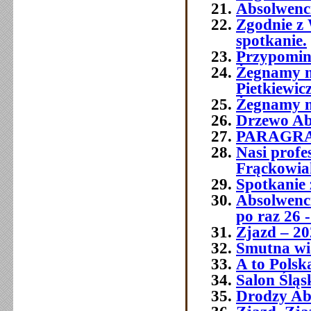
Absolwenc
Zgodnie z 
spotkanie.
Przypomin
Żegnamy n
Pietkiewic
Żegnamy n
Drzewo Ab
PARAGR
Nasi prof
Frąckowia
Spotkanie 
Absolwenci
po raz 26 -
Zjazd – 20
Smutna wia
A to Polsk
Salon Śląs
Drodzy Ab