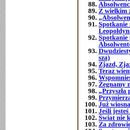
Absolwenci
Z wielkim
„Absolwenc
Spotkanie
Leopoldyn
Spotkanie 
Absolwent
Dwudziest
sza)
Zjazd, Zj
Teraz wie
Wspomnien
Żegnamy n
„Przyszła 
Przymierza
Już wiosna
Jeśli jest
Świat nie 
Za zdrowi