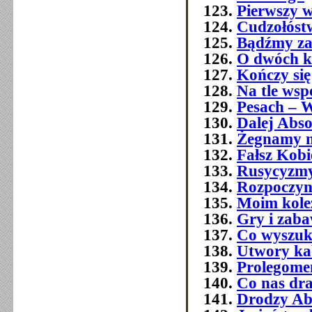
Pierwszy w
Cudzołóst
Bądźmy za
O dwóch k
Kończy się
Na tle wsp
Pesach – W
Dalej Abso
Żegnamy n
Fałsz Kobi
Rusycyzmy
Rozpoczyn
Moim kol
Gry i zab
Co wyszuk
Utwory ka
Prolegome
Co nas dra
Drodzy Ab