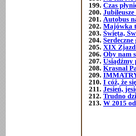
Czas płyni
Jubileusze 
Autobus n
Majówka t
Święta, Św
Serdeczne 
XIX Zjazd
Oby nam s
Usiądźmy p
Krasnal P
IMMATR
I cóż, że 
Jesień, jes
Trudno dziś
W 2015 od