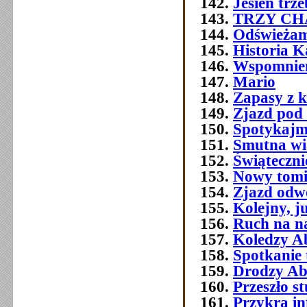
Jesień trz
TRZY C
Odświeżam
Historia 
Wspomnien
Mario
Zapasy z 
Zjazd pod
Spotykajmy
Smutna w
Świątecznie
Nowy tomi
Zjazd odw
Kolejny, j
Ruch na na
Koledzy A
Spotkanie 
Drodzy Ab
Przeszło 
Przykra i