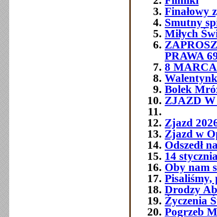
Finałowy 
Smutny sp
Miłych Św
ZAPROSZ
PRAWA 6
8 MARCA 
Walentynk
Bolek Mró
ZJAZD W O
Zjazd 202
Zjazd w O
Odszedł na
14 styczni
Oby nam si
Pisaliśmy,
Drodzy Abs
Życzenia Ś
Pogrzeb M