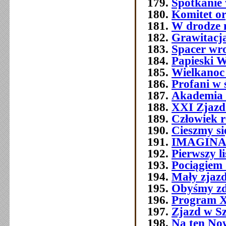
Spotkanie
Komitet o
W drodze 
Grawitacja
Spacer wr
Papieski W
Wielkanoc
Profani w 
Akademia 
XXI Zjazd 
Człowiek 
Cieszmy si
IMAGIN
Pierwszy l
Pociągiem 
Mały zjazd
Obyśmy zd
Program 
Zjazd w Szc
Na ten No