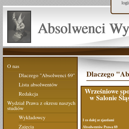
log
Absolwenci Wy
O nas
Dlaczego "Ab
Dlaczego "Absolwenci 69"
Lista absolwentów
Wrześniowe spo
Redakcja
w Salonie Ślą
Wydział Prawa z okresu naszych
studiów
Wykładowcy
I co dalej ze zjazdami
Zajęcia
Absolwentów Prawa 69