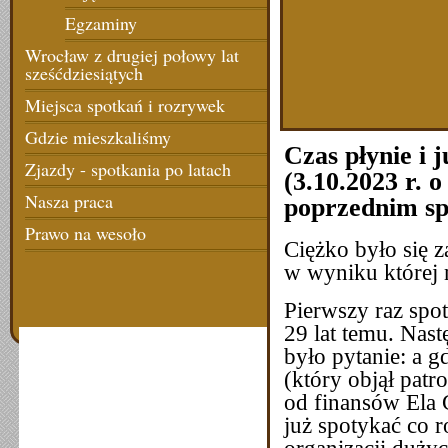
Egzaminy
Wrocław z drugiej połowy lat
sześćdziesiątych
Miejsca spotkań i rozrywek
Gdzie mieszkaliśmy
Czas płynie i 
Zjazdy - spotkania po latach
(3.10.2023 r. o
Nasza praca
poprzednim spo
Prawo na wesoło
Ciężko było się 
w wyniku której 
Pierwszy raz spot
29 lat temu. Nast
było pytanie: a 
(który objął pat
od finansów Ela 
już spotykać co 
organizacji duży