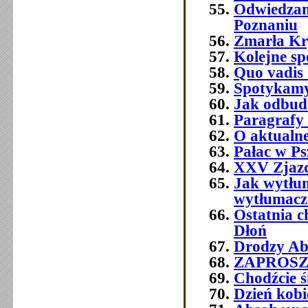
Odwiedzam
Poznaniu
Zmarła Kry
Kolejne sp
Quo vadis 
Spotykamy 
Jak odbud
Paragrafy 
O aktualne
Pałac w Ps
XXV Zjazd
Jak wytłum
wytłumacze
Ostatnia 
Dłoń
Drodzy Abs
ZAPROSZEN
Chodźcie ś
Dzień kobi