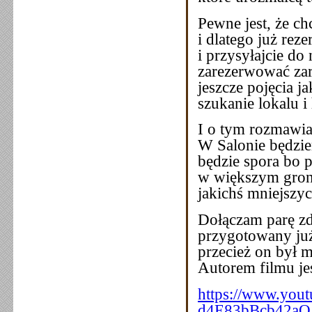
Pewne jest, że ch
i dlatego już rez
i przysyłajcie do
zarezerwować zar
jeszcze pojęcia j
szukanie lokalu i 
I o tym rozmawia
W Salonie będziem
będzie spora bo p
w większym gron
jakichś mniejszy
Dołączam parę zd
przygotowany ju
przecież on był m
Autorem filmu je
https://www.yout
d4E83bBcb42aQ