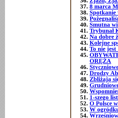
Zjazd, Zja
8 marca M
Spotkanie 
Pożegnali
Smutna w
Trybunał 
Na dobre ż
Kolejne sp
To nie jest
OBYWATE
ORĘŻA
Styczniowe
Drodzy Ab
Zbliżają s
Grudniowe 
Wspomnien
1-szego l
O Polsce w
W ogródku
Wrześniowe