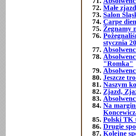
Absolwenc
Małe zjaz
Salon Śląs
Carpe die
Żegnamy n
Pożegnali
stycznia 2
Absolwenc
Absolwenc
"Romka"
Absolwenci
Jeszcze tr
Naszym ko
Zjazd, Zja
Absolwenci
Na margine
Koncewicz
Polski TK
Drugie spo
Kolejne sp