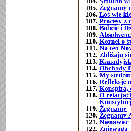
Smutna w
Żegnamy n
Los wie ki
Procesy z 
Babcie i D
Absolwenc
Kornel o ś
Na ten No
Zbliżają si
Kanadyjsk
Obchody Dn
My siedemd
Refleksje 
Konspira, 
O relacja
Konstytuc
Żegnamy
Żegnamy A
Nienawiść 
Zniewaga