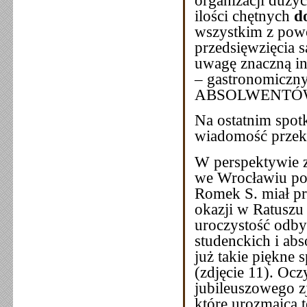
ilości chętnych
d
wszystkim z powo
przedsięwzięcia 
uwagę znaczną in
– gastronomiczny
ABSOLWENTÓ
Na ostatnim spot
wiadomość przeka
W perspektywie z
we Wrocławiu pon
Romek S. miał pro
okazji w Ratuszu 
uroczystość odbył
studenckich i ab
już takie piękne
(zdjęcie 11). Ocz
jubileuszowego zj
które urozmaicą 