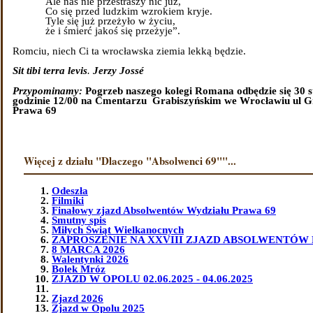
Ale nas nie przestraszy nic już,
Co się przed ludzkim wzrokiem kryje.
Tyle się już przeżyło w życiu,
że i śmierć jakoś się przeżyje”.
Romciu, niech Ci ta wrocławska ziemia lekką będzie.
Sit tibi terra levis
.
Jerzy Jossé
Przypominamy:
Pogrzeb naszego kolegi Romana odbędzie się 30 st
godzinie 12/00 na Cmentarzu Grabiszyńskim we Wrocławiu ul G
Prawa 69
Więcej z działu "Dlaczego "Absolwenci 69""...
Odeszła
Filmiki
Finałowy zjazd Absolwentów Wydziału Prawa 69
Smutny spis
Miłych Świąt Wielkanocnych
ZAPROSZENIE NA XXVIII ZJAZD ABSOLWENTÓW 
8 MARCA 2026
Walentynki 2026
Bolek Mróz
ZJAZD W OPOLU 02.06.2025 - 04.06.2025
Zjazd 2026
Zjazd w Opolu 2025