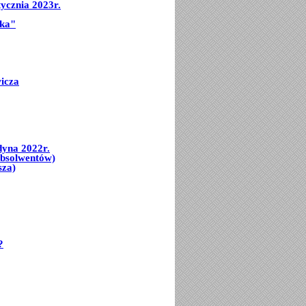
ycznia 2023r.
mka"
icza
dyna 2022r.
Absolwentów)
sza)
?