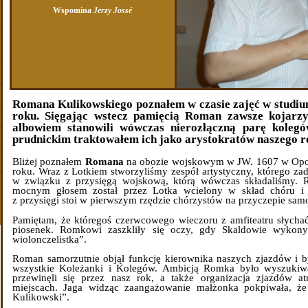
Wspomina
Jerzy Jossé
Romana Kulikowskiego poznałem w czasie zajęć w studi
roku. Sięgając wstecz pamięcią Roman zawsze kojarzy
albowiem stanowili wówczas nierozłączną parę kolegó
prudnickim traktowałem ich jako arystokratów naszego r
Bliżej poznałem
Romana
na obozie wojskowym w JW. 1607 w Opolu
roku. Wraz z Lotkiem stworzyliśmy zespół artystyczny, którego z
w związku z przysięgą wojskową, którą wówczas składaliśmy.
mocnym głosem został przez Lotka wcielony w skład chóru i
z przysięgi stoi w pierwszym rzędzie chórzystów na przyczepie samo
Pamiętam, że któregoś czerwcowego wieczoru z amfiteatru słyc
piosenek. Romkowi zaszkliły się oczy, gdy Skaldowie wykony
wiolonczelistka”.
Roman samorzutnie objął funkcję kierownika naszych zjazdów i 
wszystkie Koleżanki i Kolegów. Ambicją Romka było wyszukiw
przewinęli się przez nasz rok, a także organizacja zjazdów a
miejscach. Jaga widząc zaangażowanie małżonka pokpiwała, ż
Kulikowski”.