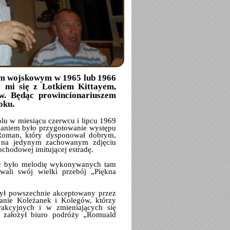
um wojskowym w 1965 lub 1966
 mi się z Lotkiem Kittayem,
w. Będąc prowincionariuszem
oku.
 w miesiącu czerwcu i lipcu 1969
adaniem było przygotowanie występu
 Roman, który dysponował dobrym,
 na jedynym zachowanym zdjęciu
chodowej imitującej estradę.
hać było melodię wykonywanych tam
wali swój wielki przebój „Piękna
był powszechnie akceptowany przez
anie Koleżanek i Kolegów, którzy
trakcyjnych i w zmieniających się
e założył biuro podróży „Romuald