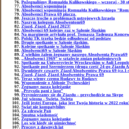
Pożegnaliśmy Romualda Kulikowskiego – wczoraj - 30 st
Absolwenci wspominają
Absolwenci wspominają Romualda Kulikowskiego "Ro
Absolwenci Prawa 69 płaczą.
Jeszcze trochę o problemach ustrojowych Izraela
Naszym kolegom Absolwentom69
Zjazd, Zjazd, Zjazd 2023!
Absolwenci 69 kolejny raz w Salonie Śląskim
Na marginesie artykułu prof. Tomasza Tadeusza Koncew
Polski TK trzeba będzie odbudować od podstaw
Drugie spotkanie w Salonie śląskim.
Kolejne spotkanie w Salonie Śląskim
Absolwenci69 w Salonie Śląskim
Z wielkim żalem żegnamy naszego Absolwenta Prawa69
„Absolwenci 1969” w sztafecie zmian pokoleniowych
Spotkanie na Uniwersytecie Wrocławskim w Auli Leopol
Spotkanie pod Szermierzem (druga cześć 24-go Zjazdu 
Dwudziesty czwarty Zjazd Absolwentów Prawa 69 (cz.1-
Zjazd, Zjazd, Zjazd Absolwentów Prawa 69
Teraz wiemy czemu Rudawy to Rudawy
Wspomnienie o Aldonie Tychowskiej
Żegnamy naszą koleżankę
„Przyszła pani z lasu”
Przymierzamy się do Zjazdu – przychodźcie na Skype
Już wiosna - Święta, Święta
Jeśli jesteś Europą, jaka jest Twoja historia w 2022 roku
Świat nie kompatybilny
Za zdrowie Pań
Smutna wiadomość
Żegnamy naszą koleżankę
Los wie kiedy się uśmiechnąć
Procesy z dawnych lat