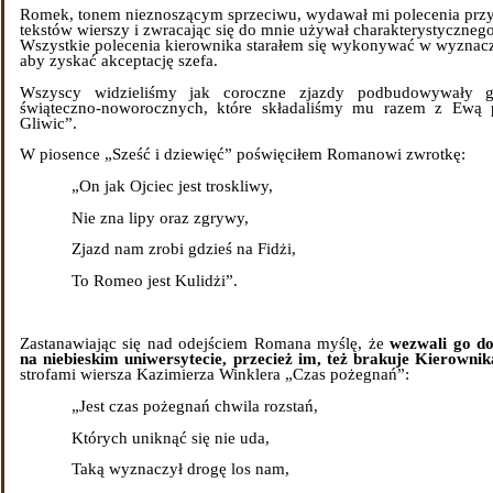
Romek, tonem nieznoszącym sprzeciwu, wydawał mi polecenia przy
tekstów wierszy i zwracając się do mnie używał charakterystycznego 
Wszystkie polecenia kierownika starałem się wykonywać w wyznacz
aby zyskać akceptację szefa.
Wszyscy widzieliśmy jak coroczne zjazdy podbudowywały g
świąteczno-noworocznych, które składaliśmy mu razem z Ewą 
Gliwic”.
W piosence „Sześć i dziewięć” poświęciłem Romanowi zwrotkę:
„On jak Ojciec jest troskliwy,
Nie zna lipy oraz zgrywy,
Zjazd nam zrobi gdzieś na Fidżi,
To Romeo jest Kulidżi”.
Zastanawiając się nad odejściem Romana myślę, że
wezwali go do
na niebieskim uniwersytecie, przecież im, też brakuje Kierownik
strofami wiersza Kazimierza Winklera „Czas pożegnań”:
„Jest czas pożegnań chwila rozstań,
Których uniknąć się nie uda,
Taką wyznaczył drogę los nam,