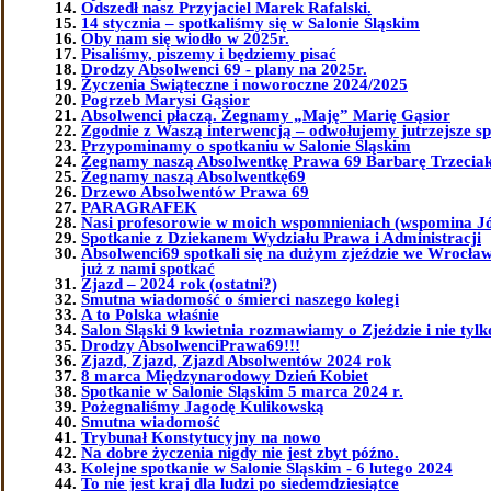
Odszedł nasz Przyjaciel Marek Rafalski.
14 stycznia – spotkaliśmy się w Salonie Śląskim
Oby nam się wiodło w 2025r.
Pisaliśmy, piszemy i będziemy pisać
Drodzy Absolwenci 69 - plany na 2025r.
Życzenia Świąteczne i noworoczne 2024/2025
Pogrzeb Marysi Gąsior
Absolwenci płaczą. Żegnamy „Maję” Marię Gąsior
Zgodnie z Waszą interwencją – odwołujemy jutrzejsze sp
Przypominamy o spotkaniu w Salonie Śląskim
Żegnamy naszą Absolwentkę Prawa 69 Barbarę Trzeciak 
Żegnamy naszą Absolwentkę69
Drzewo Absolwentów Prawa 69
PARAGRAFEK
Nasi profesorowie w moich wspomnieniach (wspomina J
Spotkanie z Dziekanem Wydziału Prawa i Administracji
Absolwenci69 spotkali się na dużym zjeździe we Wrocławi
już z nami spotkać
Zjazd – 2024 rok (ostatni?)
Smutna wiadomość o śmierci naszego kolegi
A to Polska właśnie
Salon Śląski 9 kwietnia rozmawiamy o Zjeździe i nie tylk
Drodzy AbsolwenciPrawa69!!!
Zjazd, Zjazd, Zjazd Absolwentów 2024 rok
8 marca Międzynarodowy Dzień Kobiet
Spotkanie w Salonie Śląskim 5 marca 2024 r.
Pożegnaliśmy Jagodę Kulikowską
Smutna wiadomość
Trybunał Konstytucyjny na nowo
Na dobre życzenia nigdy nie jest zbyt późno.
Kolejne spotkanie w Salonie Śląskim - 6 lutego 2024
To nie jest kraj dla ludzi po siedemdziesiątce