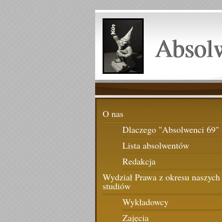
Absol
O nas
Dlaczego "Absolwenci 69"
Lista absolwentów
Redakcja
Wydział Prawa z okresu naszych
studiów
Wykładowcy
Zajęcia