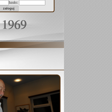
hasło:
 1969