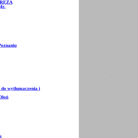
ORĘŻA
4r.
Poznaniu
e do wytłumaczenia i
Dłoń
k