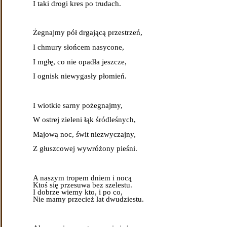
I taki drogi kres po trudach.
Żegnajmy pół drgającą przestrzeń,
I chmury słońcem nasycone,
I mgłę, co nie opadła jeszcze,
I ognisk niewygasły płomień.
I wiotkie sarny pożegnajmy,
W ostrej zieleni łąk śródleśnych,
Majową noc, świt niezwyczajny,
Z głuszcowej wywróżony pieśni.
A naszym tropem dniem i nocą
Ktoś się przesuwa bez szelestu.
I dobrze wiemy kto, i po co,
Nie mamy przecież lat dwudziestu.