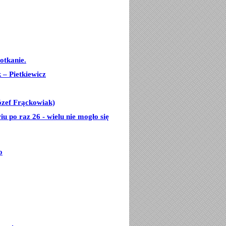
otkanie.
– Pietkiewicz
ózef Frąckowiak)
u po raz 26 - wielu nie mogło się
o