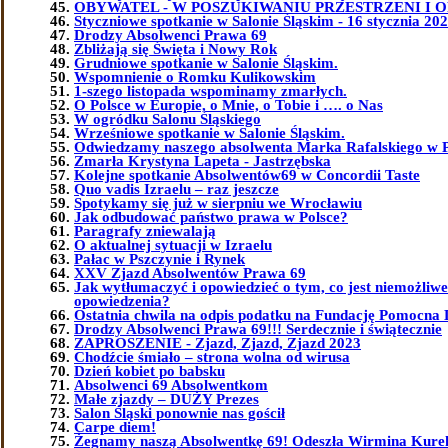
OBYWATEL - W POSZUKIWANIU PRZESTRZENI I 
Styczniowe spotkanie w Salonie Śląskim - 16 stycznia 202
Drodzy Absolwenci Prawa 69
Zbliżają się Święta i Nowy Rok
Grudniowe spotkanie w Salonie Śląskim.
Wspomnienie o Romku Kulikowskim
1-szego listopada wspominamy zmarłych.
O Polsce w Europie, o Mnie, o Tobie i …. o Nas
W ogródku Salonu Śląskiego
Wrześniowe spotkanie w Salonie Śląskim.
Odwiedzamy naszego absolwenta Marka Rafalskiego w 
Zmarła Krystyna Lapeta - Jastrzębska
Kolejne spotkanie Absolwentów69 w Concordii Taste
Quo vadis Izraelu – raz jeszcze
Spotykamy się już w sierpniu we Wrocławiu
Jak odbudować państwo prawa w Polsce?
Paragrafy zniewalają
O aktualnej sytuacji w Izraelu
Pałac w Pszczynie i Rynek
XXV Zjazd Absolwentów Prawa 69
Jak wytłumaczyć i opowiedzieć o tym, co jest niemożliw
opowiedzenia?
Ostatnia chwila na odpis podatku na Fundację Pomocna 
Drodzy Absolwenci Prawa 69!!! Serdecznie i świątecznie
ZAPROSZENIE - Zjazd, Zjazd, Zjazd 2023
Chodźcie śmiało – strona wolna od wirusa
Dzień kobiet po babsku
Absolwenci 69 Absolwentkom
Małe zjazdy – DUŻY Prezes
Salon Śląski ponownie nas gościł
Carpe diem!
Żegnamy naszą Absolwentkę 69! Odeszła Wirmina Kure