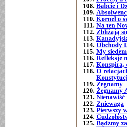
Babcie i D
Absolwenc
Kornel o ś
Na ten No
Zbliżają si
Kanadyjsk
Obchody Dn
My siedemd
Refleksje 
Konspira, 
O relacja
Konstytuc
Żegnamy
Żegnamy A
Nienawiść 
Zniewaga
Pierwszy w
Cudzołóst
Bądźmy za