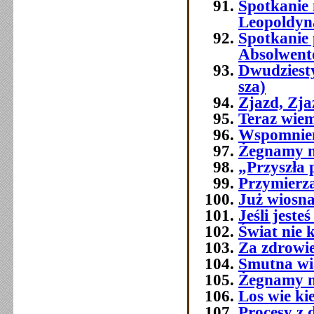
Spotkanie
Leopoldyn
Spotkanie 
Absolwent
Dwudziest
sza)
Zjazd, Zj
Teraz wie
Wspomnien
Żegnamy n
„Przyszła 
Przymierza
Już wiosna
Jeśli jest
Świat nie 
Za zdrowi
Smutna w
Żegnamy n
Los wie ki
Procesy z 