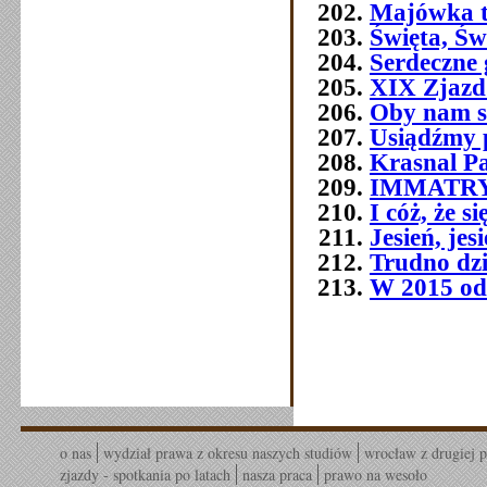
Majówka t
Święta, Św
Serdeczne 
XIX Zjazd
Oby nam s
Usiądźmy p
Krasnal P
IMMATR
I cóż, że 
Jesień, jes
Trudno dziś
W 2015 od
o nas
wydział prawa z okresu naszych studiów
wrocław z drugiej p
zjazdy - spotkania po latach
nasza praca
prawo na wesoło