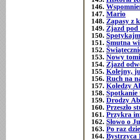
Wspomnien
Mario
Zapasy z 
Zjazd pod
Spotykajmy
Smutna w
Świątecznie
Nowy tomi
Zjazd odw
Kolejny, j
Ruch na na
Koledzy A
Spotkanie 
Drodzy Ab
Przeszło 
Przykra i
Słowo o J
Po raz dzi
Bystrzyca 