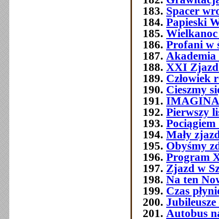
Spacer wr
Papieski W
Wielkanoc
Profani w 
Akademia 
XXI Zjazd 
Człowiek 
Cieszmy si
IMAGIN
Pierwszy l
Pociągiem 
Mały zjazd
Obyśmy zd
Program 
Zjazd w Szc
Na ten No
Czas płyni
Jubileusze 
Autobus n