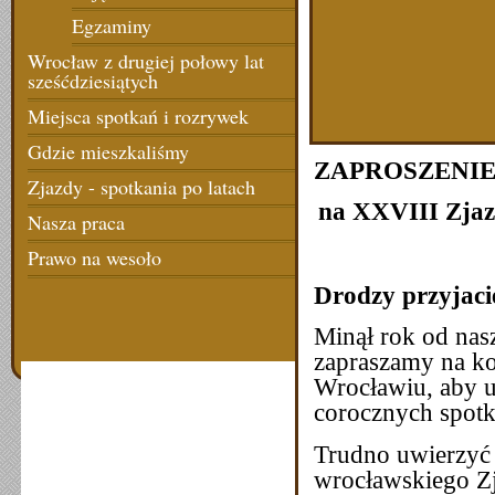
Egzaminy
Wrocław z drugiej połowy lat
sześćdziesiątych
Miejsca spotkań i rozrywek
Gdzie mieszkaliśmy
ZAPROSZENI
Zjazdy - spotkania po latach
na XXVIII Zja
Nasza praca
Prawo na wesoło
Drodzy przyjacie
Minął rok od nas
zapraszamy na k
Wrocławiu, aby u
corocznych spotk
Trudno uwierzyć 
wrocławskiego Zj