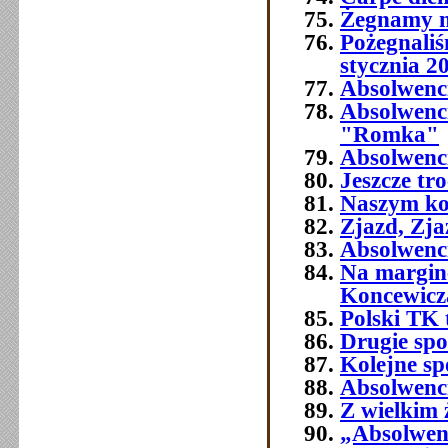
Żegnamy n
Pożegnali
stycznia 2
Absolwenc
Absolwenc
"Romka"
Absolwenci
Jeszcze tr
Naszym ko
Zjazd, Zja
Absolwenci
Na margine
Koncewicz
Polski TK
Drugie spo
Kolejne sp
Absolwenci
Z wielkim
„Absolwenc