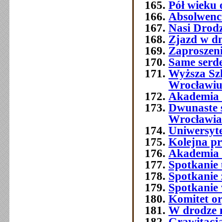
Pół wieku 
Absolwenc
Nasi Drod
Zjazd w dn
Zaproszeni
Same serde
Wyższa Sz
Wrocławi
Akademia 
Dwunaste 
Wrocławia
Uniwersyt
Kolejna p
Akademia 
Spotkanie 
Spotkanie 
Spotkanie
Komitet o
W drodze 
Grawitacja