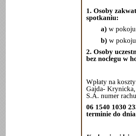
1.
Osoby zakwate
spotkaniu:
a)
w pokoju
b)
w pokoju
2. Osoby uczest
bez noclegu w ho
Wpłaty na koszty
Gajda- Krynicka,
S.A. numer rach
06 1540 1030 23
terminie do dnia