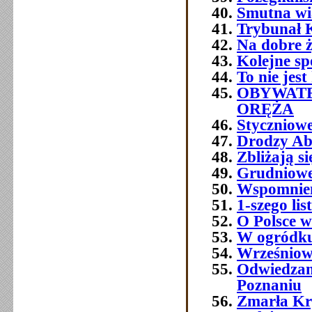
Smutna w
Trybunał 
Na dobre ż
Kolejne sp
To nie jest
OBYWATE
ORĘŻA
Styczniowe
Drodzy Ab
Zbliżają s
Grudniowe 
Wspomnien
1-szego l
O Polsce w
W ogródku
Wrześniowe
Odwiedzam
Poznaniu
Zmarła Kry