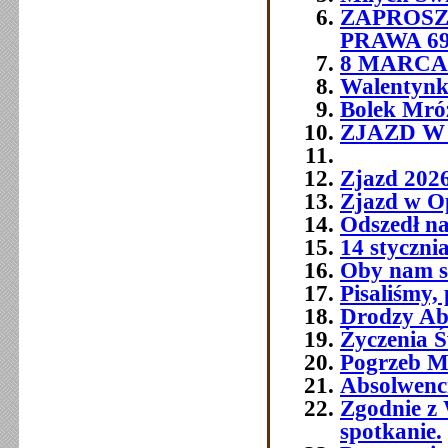
ZAPROSZ
PRAWA 6
8 MARCA 
Walentynk
Bolek Mró
ZJAZD W O
Zjazd 202
Zjazd w O
Odszedł na
14 styczni
Oby nam si
Pisaliśmy,
Drodzy Abs
Życzenia Ś
Pogrzeb M
Absolwenc
Zgodnie z 
spotkanie.