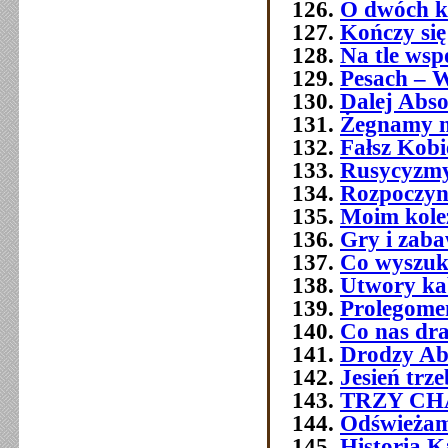
O dwóch k
Kończy się
Na tle wsp
Pesach – W
Dalej Abso
Żegnamy n
Fałsz Kobi
Rusycyzmy
Rozpoczyn
Moim kol
Gry i zab
Co wyszuk
Utwory ka
Prolegome
Co nas dra
Drodzy Ab
Jesień trz
TRZY C
Odświeżam
Historia 