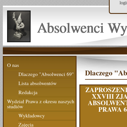
log
Absolwenci Wy
O nas
Dlaczego "Ab
Dlaczego "Absolwenci 69"
Lista absolwentów
ZAPROSZENI
Redakcja
XXVIII ZJ
ABSOLWEN
Wydział Prawa z okresu naszych
studiów
PRAWA 6
Wykładowcy
Zajęcia