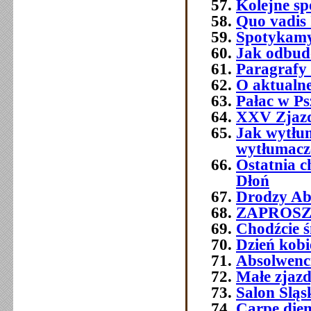
Kolejne sp
Quo vadis 
Spotykamy 
Jak odbud
Paragrafy 
O aktualne
Pałac w Ps
XXV Zjazd
Jak wytłum
wytłumacze
Ostatnia 
Dłoń
Drodzy Abs
ZAPROSZEN
Chodźcie ś
Dzień kobi
Absolwenc
Małe zjaz
Salon Śląs
Carpe die