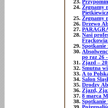
Przypomin
Żegnamy n
Pietkiewic
Żegnamy n
Drzewo Ab
PARAGR
Nasi prof
Frąckowia
Spotkanie 
Absolwenci
po raz 26 -
Zjazd – 20
Smutna wia
A to Polsk
Salon Śląs
Drodzy Ab
Zjazd, Zja
8 marca M
Spotkanie 
Pożegnali