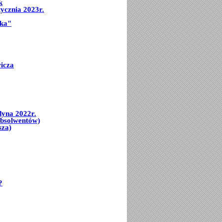
k
ycznia 2023r.
mka"
icza
dyna 2022r.
Absolwentów)
sza)
?