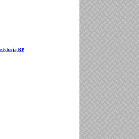
a
stytucją RP