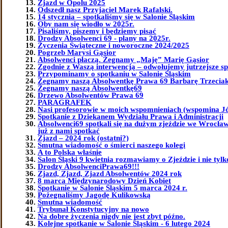
Zjazd w Opolu 2025
Odszedł nasz Przyjaciel Marek Rafalski.
14 stycznia – spotkaliśmy się w Salonie Śląskim
Oby nam się wiodło w 2025r.
Pisaliśmy, piszemy i będziemy pisać
Drodzy Absolwenci 69 - plany na 2025r.
Życzenia Świąteczne i noworoczne 2024/2025
Pogrzeb Marysi Gąsior
Absolwenci płaczą. Żegnamy „Maję” Marię Gąsior
Zgodnie z Waszą interwencją – odwołujemy jutrzejsze sp
Przypominamy o spotkaniu w Salonie Śląskim
Żegnamy naszą Absolwentkę Prawa 69 Barbarę Trzeciak 
Żegnamy naszą Absolwentkę69
Drzewo Absolwentów Prawa 69
PARAGRAFEK
Nasi profesorowie w moich wspomnieniach (wspomina J
Spotkanie z Dziekanem Wydziału Prawa i Administracji
Absolwenci69 spotkali się na dużym zjeździe we Wrocławi
już z nami spotkać
Zjazd – 2024 rok (ostatni?)
Smutna wiadomość o śmierci naszego kolegi
A to Polska właśnie
Salon Śląski 9 kwietnia rozmawiamy o Zjeździe i nie tylk
Drodzy AbsolwenciPrawa69!!!
Zjazd, Zjazd, Zjazd Absolwentów 2024 rok
8 marca Międzynarodowy Dzień Kobiet
Spotkanie w Salonie Śląskim 5 marca 2024 r.
Pożegnaliśmy Jagodę Kulikowską
Smutna wiadomość
Trybunał Konstytucyjny na nowo
Na dobre życzenia nigdy nie jest zbyt późno.
Kolejne spotkanie w Salonie Śląskim - 6 lutego 2024