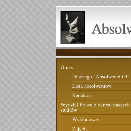
Absol
O nas
Dlaczego "Absolwenci 69"
Lista absolwentów
Redakcja
Wydział Prawa z okresu naszych
studiów
Wykładowcy
Zajęcia