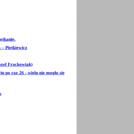
otkanie.
– Pietkiewicz
ózef Frąckowiak)
u po raz 26 - wielu nie mogło się
o