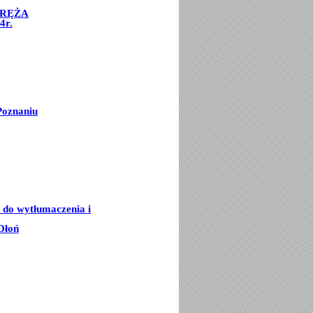
ORĘŻA
4r.
Poznaniu
e do wytłumaczenia i
Dłoń