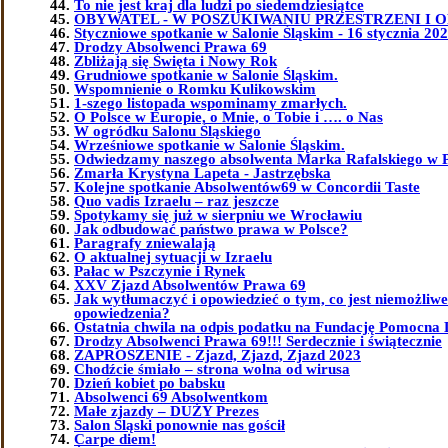
To nie jest kraj dla ludzi po siedemdziesiątce
OBYWATEL - W POSZUKIWANIU PRZESTRZENI I 
Styczniowe spotkanie w Salonie Śląskim - 16 stycznia 202
Drodzy Absolwenci Prawa 69
Zbliżają się Święta i Nowy Rok
Grudniowe spotkanie w Salonie Śląskim.
Wspomnienie o Romku Kulikowskim
1-szego listopada wspominamy zmarłych.
O Polsce w Europie, o Mnie, o Tobie i …. o Nas
W ogródku Salonu Śląskiego
Wrześniowe spotkanie w Salonie Śląskim.
Odwiedzamy naszego absolwenta Marka Rafalskiego w 
Zmarła Krystyna Lapeta - Jastrzębska
Kolejne spotkanie Absolwentów69 w Concordii Taste
Quo vadis Izraelu – raz jeszcze
Spotykamy się już w sierpniu we Wrocławiu
Jak odbudować państwo prawa w Polsce?
Paragrafy zniewalają
O aktualnej sytuacji w Izraelu
Pałac w Pszczynie i Rynek
XXV Zjazd Absolwentów Prawa 69
Jak wytłumaczyć i opowiedzieć o tym, co jest niemożliw
opowiedzenia?
Ostatnia chwila na odpis podatku na Fundację Pomocna 
Drodzy Absolwenci Prawa 69!!! Serdecznie i świątecznie
ZAPROSZENIE - Zjazd, Zjazd, Zjazd 2023
Chodźcie śmiało – strona wolna od wirusa
Dzień kobiet po babsku
Absolwenci 69 Absolwentkom
Małe zjazdy – DUŻY Prezes
Salon Śląski ponownie nas gościł
Carpe diem!