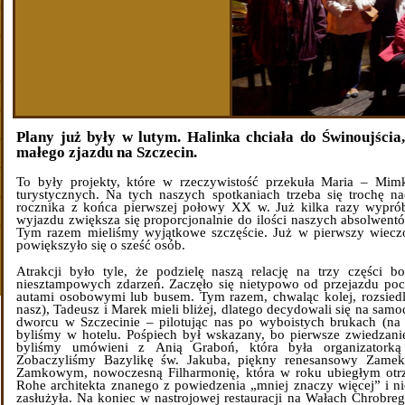
Plany już były w lutym. Halinka chciała do Świnoujścia
małego zjazdu na Szczecin.
To były projekty, które w rzeczywistość przekuła Maria – Mi
turystycznych. Na tych naszych spotkaniach trzeba się trochę n
rocznika z końca pierwszej połowy XX w. Już kilka razy wyprób
wyjazdu zwiększa się proporcjonalnie do ilości naszych absolwent
Tym razem mieliśmy wyjątkowe szczęście. Już w pierwszy wiecz
powiększyło się o sześć osób.
Atrakcji było tyle, że podzielę naszą relację na trzy części b
niesztampowych zdarzeń. Zaczęło się nietypowo od przejazdu poci
autami osobowymi lub busem. Tym razem, chwaląc kolej, rozsiedliś
nasz), Tadeusz i Marek mieli bliżej, dlatego decydowali się na samo
dworcu w Szczecinie – pilotując nas po wyboistych brukach (na 
byliśmy w hotelu. Pośpiech był wskazany, bo pierwsze zwiedzani
byliśmy umówieni z Anią Graboń, która była organizatorką 
Zobaczyliśmy Bazylikę św. Jakuba, piękny renesansowy Zame
Zamkowym, nowoczesną Filharmonię, która w roku ubiegłym otr
Rohe architekta znanego z powiedzenia „mniej znaczy więcej” i ni
zasłużyła. Na koniec w nastrojowej restauracji na Wałach Chrobre