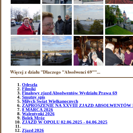
Więcej z działu "Dlaczego "Absolwenci 69""...
Odeszła
Filmiki
Finałowy zjazd Absolwentów Wydziału Prawa 69
Smutny spis
Miłych Świąt Wielkanocnych
ZAPROSZENIE NA XXVIII ZJAZD ABSOLWENTÓW 
8 MARCA 2026
Walentynki 2026
Bolek Mróz
ZJAZD W OPOLU 02.06.2025 - 04.06.2025
Zjazd 2026