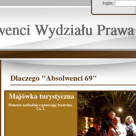
login:
wenci Wydziału Prawa
Dlaczego "Absolwenci 69"
Majówka turystyczna
Pomorze zachodnie z przewagą Szczecina.
Cz. 1
.