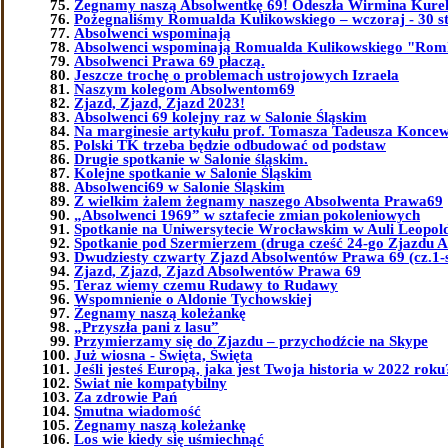
Żegnamy naszą Absolwentkę 69! Odeszła Wirmina Kure
Pożegnaliśmy Romualda Kulikowskiego – wczoraj - 30 st
Absolwenci wspominają
Absolwenci wspominają Romualda Kulikowskiego "Ro
Absolwenci Prawa 69 płaczą.
Jeszcze trochę o problemach ustrojowych Izraela
Naszym kolegom Absolwentom69
Zjazd, Zjazd, Zjazd 2023!
Absolwenci 69 kolejny raz w Salonie Śląskim
Na marginesie artykułu prof. Tomasza Tadeusza Koncew
Polski TK trzeba będzie odbudować od podstaw
Drugie spotkanie w Salonie śląskim.
Kolejne spotkanie w Salonie Śląskim
Absolwenci69 w Salonie Śląskim
Z wielkim żalem żegnamy naszego Absolwenta Prawa69
„Absolwenci 1969” w sztafecie zmian pokoleniowych
Spotkanie na Uniwersytecie Wrocławskim w Auli Leopol
Spotkanie pod Szermierzem (druga cześć 24-go Zjazdu 
Dwudziesty czwarty Zjazd Absolwentów Prawa 69 (cz.1-
Zjazd, Zjazd, Zjazd Absolwentów Prawa 69
Teraz wiemy czemu Rudawy to Rudawy
Wspomnienie o Aldonie Tychowskiej
Żegnamy naszą koleżankę
„Przyszła pani z lasu”
Przymierzamy się do Zjazdu – przychodźcie na Skype
Już wiosna - Święta, Święta
Jeśli jesteś Europą, jaka jest Twoja historia w 2022 roku
Świat nie kompatybilny
Za zdrowie Pań
Smutna wiadomość
Żegnamy naszą koleżankę
Los wie kiedy się uśmiechnąć