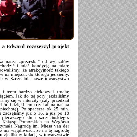
, a Edward rozszerzył projekt
mka nasza „prezeska” od wyjazdów
achodzić i mieć kondycję na miarę
owaliśmy, że atrakcyjność takiego
ów na miejscu, do którego jedziemy.
ór w Szczecinie nasze towarzystwo
o i teren bardzo ciekawy i trochę
ągiem. Jak do tej pory jeździliśmy
my się w intercity (cały przedział
chód i dzięki temu czekali na nas na
piechotę). Po spacerze ok 25 min.
e zaczęliśmy już o 16. a już po 18
pierwszego dnia szczecińskiego.
k Książąt Pomorskich na Wzgórzu
zymała Nagrodę im. Miesa van der
e ma wątpliwości, że na tę nagrodę
go zjedliśmy kolację w towarzystwie