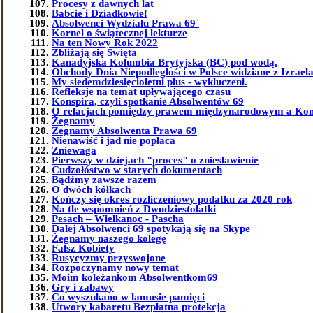
Procesy z dawnych lat
Babcie i Dziadkowie!
Absolwenci Wydziału Prawa 69`
Kornel o świątecznej lekturze
Na ten Nowy Rok 2022
Zbliżają się Święta
Kanadyjska Kolumbia Brytyjska (BC) pod wodą.
Obchody Dnia Niepodległości w Polsce widziane z Izrael
My siedemdziesięcioletni plus - wykluczeni.
Refleksje na temat upływającego czasu
Konspira, czyli spotkanie Absolwentów 69
O relacjach pomiędzy prawem międzynarodowym a Kon
Żegnamy
Żegnamy Absolwenta Prawa 69
Nienawiść i jad nie popłaca
Zniewaga
Pierwszy w dziejach "proces" o zniesławienie
Cudzołóstwo w starych dokumentach
Bądźmy zawsze razem
O dwóch kółkach
Kończy się okres rozliczeniowy podatku za 2020 rok
Na tle wspomnień z Dwudziestolatki
Pesach – Wielkanoc - Pascha
Dalej Absolwenci 69 spotykają się na Skype
Żegnamy naszego kolegę
Fałsz Kobiety
Rusycyzmy przyswojone
Rozpoczynamy nowy temat
Moim koleżankom Absolwentkom69
Gry i zabawy
Co wyszukano w lamusie pamięci
Utwory kabaretu Bezpłatna protekcja