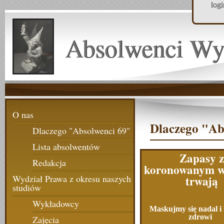
log
Absolwenci Wy
O nas
Dlaczego "Ab
Dlaczego "Absolwenci 69"
Lista absolwentów
Zapasy z
Redakcja
koronowanym w
trwają
Wydział Prawa z okresu naszych
studiów
Wykładowcy
Maskujmy się nadal 
zdrowi
Zajęcia