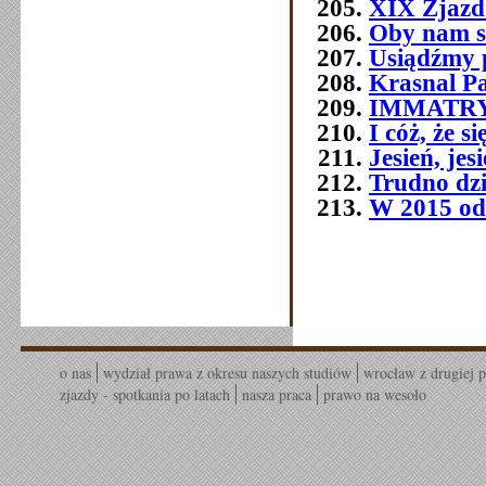
XIX Zjazd
Oby nam s
Usiądźmy p
Krasnal P
IMMATR
I cóż, że 
Jesień, jes
Trudno dziś
W 2015 od
o nas
wydział prawa z okresu naszych studiów
wrocław z drugiej p
zjazdy - spotkania po latach
nasza praca
prawo na wesoło