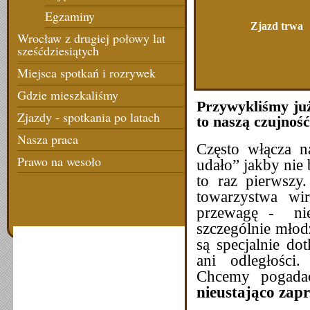
Egzaminy
Zjazd trwa
Wrocław z drugiej połowy lat
sześćdziesiątych
Miejsca spotkań i rozrywek
Gdzie mieszkaliśmy
Przywykliśmy już
Zjazdy - spotkania po latach
to naszą czujność
Nasza praca
Często włącza n
Prawo na wesoło
udało” jakby nie 
to raz pierwszy
towarzystwa wir
przewagę - nie
szczególnie młodz
są specjalnie do
ani odległości
Chcemy pogad
nieustająco zap