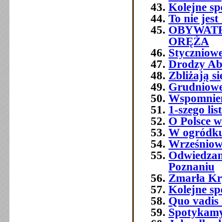
Kolejne sp
To nie jest
OBYWATE
ORĘŻA
Styczniowe
Drodzy Ab
Zbliżają s
Grudniowe 
Wspomnien
1-szego l
O Polsce w
W ogródku
Wrześniowe
Odwiedzam
Poznaniu
Zmarła Kry
Kolejne sp
Quo vadis 
Spotykamy 