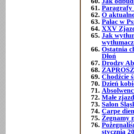
Jak odbud
Paragrafy 
O aktualne
Pałac w Ps
XXV Zjazd
Jak wytłum
wytłumacze
Ostatnia 
Dłoń
Drodzy Abs
ZAPROSZEN
Chodźcie ś
Dzień kobi
Absolwenc
Małe zjaz
Salon Śląs
Carpe die
Żegnamy n
Pożegnali
stycznia 2