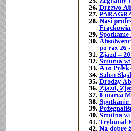
Żegnamy n
Drzewo Ab
PARAGR
Nasi prof
Frąckowia
Spotkanie 
Absolwenci
po raz 26 -
Zjazd – 20
Smutna wia
A to Polsk
Salon Śląs
Drodzy Ab
Zjazd, Zja
8 marca M
Spotkanie 
Pożegnali
Smutna w
Trybunał 
Na dobre ż