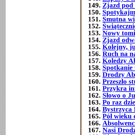
Zjazd pod
Spotykajmy
Smutna w
Świątecznie
Nowy tomi
Zjazd odw
Kolejny, j
Ruch na na
Koledzy A
Spotkanie 
Drodzy Ab
Przeszło 
Przykra i
Słowo o J
Po raz dzi
Bystrzyca 
Pół wieku 
Absolwenc
Nasi Drod