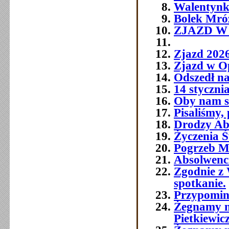
Walentynk
Bolek Mró
ZJAZD W O
Zjazd 202
Zjazd w O
Odszedł na
14 styczni
Oby nam si
Pisaliśmy,
Drodzy Abs
Życzenia Ś
Pogrzeb M
Absolwenc
Zgodnie z 
spotkanie.
Przypomin
Żegnamy n
Pietkiewic