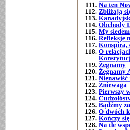
Na ten No
Zbliżają si
Kanadyjsk
Obchody Dn
My siedemd
Refleksje 
Konspira, 
O relacja
Konstytuc
Żegnamy
Żegnamy A
Nienawiść 
Zniewaga
Pierwszy w
Cudzołóst
Bądźmy za
O dwóch k
Kończy się
Na tle wsp