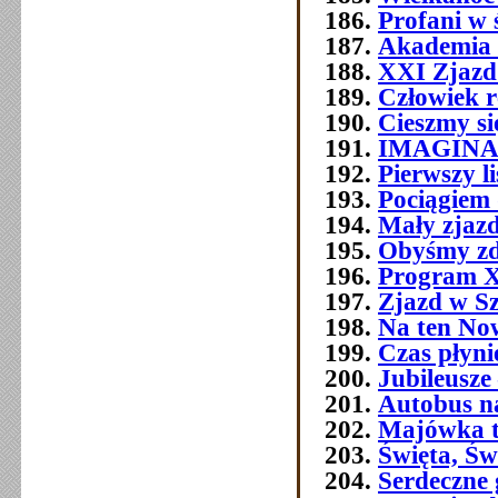
Profani w 
Akademia 
XXI Zjazd 
Człowiek 
Cieszmy si
IMAGIN
Pierwszy l
Pociągiem 
Mały zjazd
Obyśmy zd
Program 
Zjazd w Szc
Na ten No
Czas płyni
Jubileusze 
Autobus n
Majówka t
Święta, Św
Serdeczne 