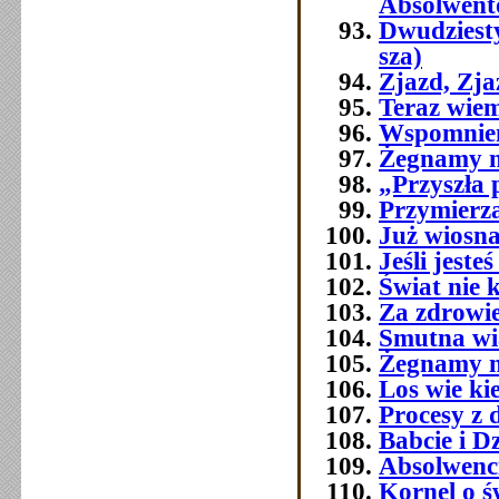
Absolwent
Dwudziest
sza)
Zjazd, Zj
Teraz wie
Wspomnien
Żegnamy n
„Przyszła 
Przymierza
Już wiosna
Jeśli jest
Świat nie 
Za zdrowi
Smutna w
Żegnamy n
Los wie ki
Procesy z 
Babcie i D
Absolwenc
Kornel o ś