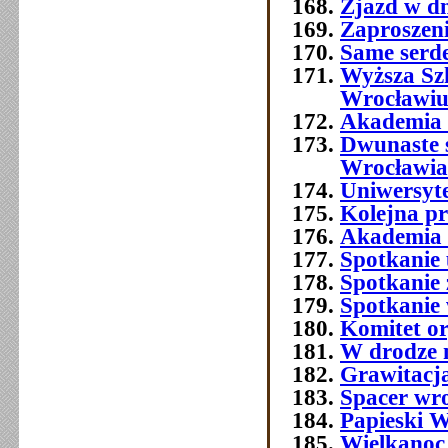
Zjazd w dn
Zaproszeni
Same serde
Wyższa Sz
Wrocławi
Akademia 
Dwunaste 
Wrocławia
Uniwersyt
Kolejna p
Akademia 
Spotkanie 
Spotkanie 
Spotkanie
Komitet o
W drodze 
Grawitacja
Spacer wr
Papieski W
Wielkanoc