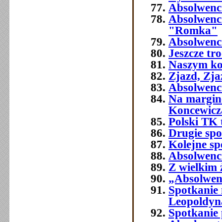
Absolwenc
Absolwenc
"Romka"
Absolwenci
Jeszcze tr
Naszym ko
Zjazd, Zja
Absolwenci
Na margine
Koncewicz
Polski TK
Drugie spo
Kolejne sp
Absolwenci
Z wielkim
„Absolwenc
Spotkanie
Leopoldyn
Spotkanie 