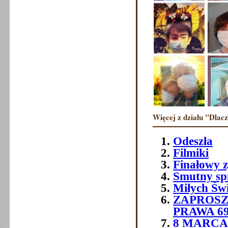
Więcej z działu "Dlac
Odeszła
Filmiki
Finałowy 
Smutny sp
Miłych Św
ZAPROSZ
PRAWA 6
8 MARCA 