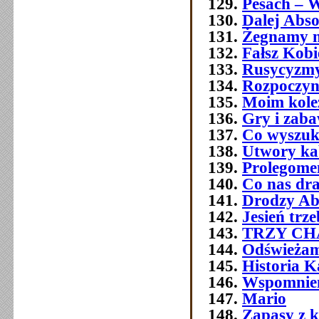
Pesach – W
Dalej Abso
Żegnamy n
Fałsz Kobi
Rusycyzmy
Rozpoczyn
Moim kol
Gry i zab
Co wyszuk
Utwory ka
Prolegome
Co nas dra
Drodzy Ab
Jesień trz
TRZY C
Odświeżam
Historia 
Wspomnien
Mario
Zapasy z 