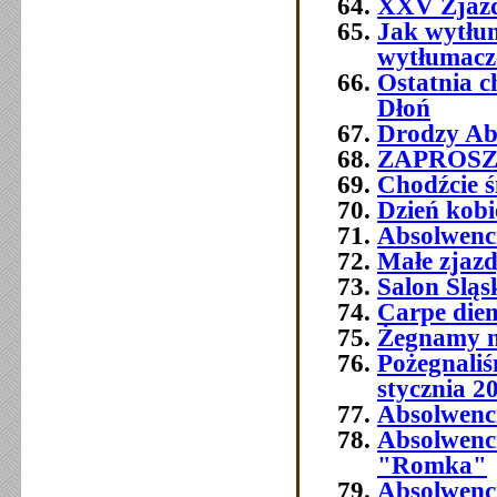
XXV Zjazd
Jak wytłum
wytłumacze
Ostatnia 
Dłoń
Drodzy Abs
ZAPROSZEN
Chodźcie ś
Dzień kobi
Absolwenc
Małe zjaz
Salon Śląs
Carpe die
Żegnamy n
Pożegnali
stycznia 2
Absolwenc
Absolwenc
"Romka"
Absolwenci