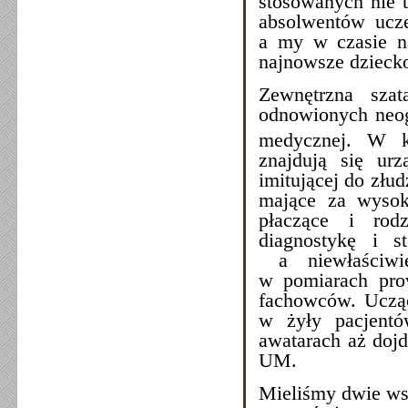
stosowanych nie t
absolwentów uczel
a my w czasie na
najnowsze dzieck
Zewnętrzna sza
odnowionych neog
medycznej. W k
znajdują się urz
imitującej do złud
mające za wysoki
płaczące i rod
diagnostykę i s
a niewłaściwie
w pomiarach pro
fachowców. Uczący
w żyły pacjentó
awatarach aż dojd
UM.
Mieliśmy dwie wsp