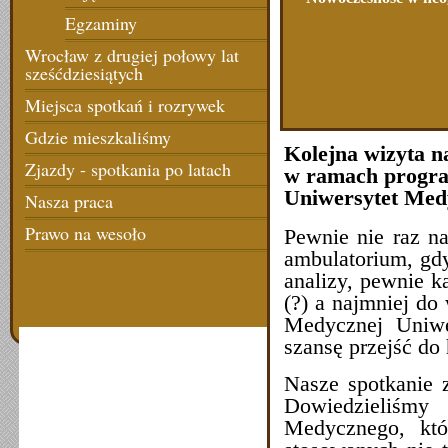
Egzaminy
Wrocław z drugiej połowy lat
sześćdziesiątych
Miejsca spotkań i rozrywek
Gdzie mieszkaliśmy
Kolejna wizyta 
Zjazdy - spotkania po latach
w ramach progra
Uniwersytet Med
Nasza praca
Prawo na wesoło
Pewnie nie raz n
ambulatorium, gdy
analizy, pewnie ka
(?) a najmniej do
Medycznej Uniwe
szansę przejść do h
Nasze spotkanie 
Dowiedzieliśm
Medycznego, któ