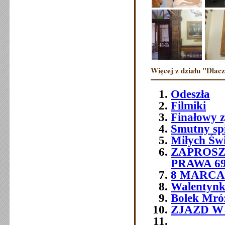
Więcej z działu "Dlac
Odeszła
Filmiki
Finałowy 
Smutny sp
Miłych Św
ZAPROSZ
PRAWA 6
8 MARCA 
Walentynk
Bolek Mró
ZJAZD W O