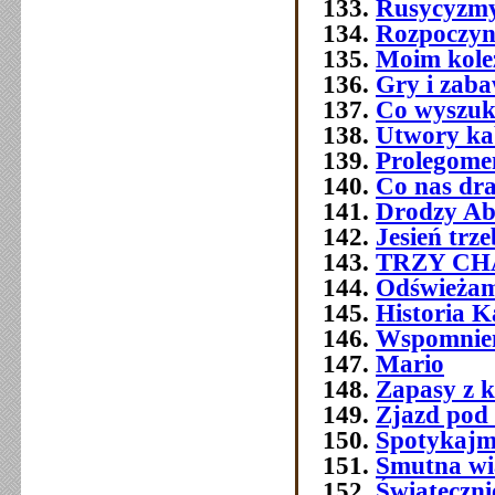
Rusycyzmy
Rozpoczyn
Moim kol
Gry i zab
Co wyszuk
Utwory ka
Prolegome
Co nas dra
Drodzy Ab
Jesień trz
TRZY C
Odświeżam
Historia 
Wspomnien
Mario
Zapasy z 
Zjazd pod
Spotykajmy
Smutna w
Świątecznie