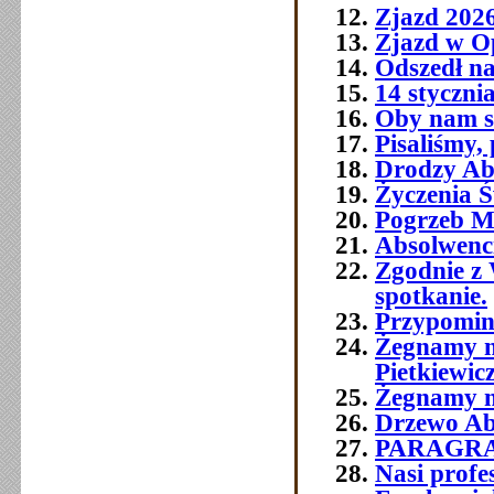
Zjazd 202
Zjazd w O
Odszedł na
14 styczni
Oby nam si
Pisaliśmy,
Drodzy Abs
Życzenia Ś
Pogrzeb M
Absolwenc
Zgodnie z 
spotkanie.
Przypomin
Żegnamy n
Pietkiewic
Żegnamy n
Drzewo Ab
PARAGR
Nasi prof