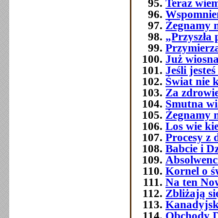
Teraz wie
Wspomnien
Żegnamy n
„Przyszła 
Przymierza
Już wiosna
Jeśli jest
Świat nie 
Za zdrowi
Smutna w
Żegnamy n
Los wie ki
Procesy z 
Babcie i D
Absolwenc
Kornel o ś
Na ten No
Zbliżają si
Kanadyjsk
Obchody Dn