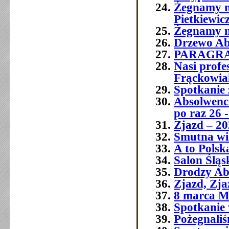
Żegnamy n
Pietkiewic
Żegnamy n
Drzewo Ab
PARAGR
Nasi prof
Frąckowia
Spotkanie 
Absolwenci
po raz 26 -
Zjazd – 20
Smutna wia
A to Polsk
Salon Śląs
Drodzy Ab
Zjazd, Zja
8 marca M
Spotkanie 
Pożegnali