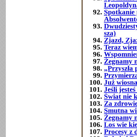
Leopoldyn
Spotkanie 
Absolwent
Dwudziest
sza)
Zjazd, Zj
Teraz wie
Wspomnien
Żegnamy n
„Przyszła 
Przymierza
Już wiosna
Jeśli jest
Świat nie 
Za zdrowi
Smutna w
Żegnamy n
Los wie ki
Procesy z 