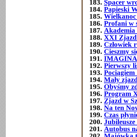
Spacer wr
Papieski W
Wielkanoc
Profani w 
Akademia 
XXI Zjazd 
Człowiek 
Cieszmy si
IMAGIN
Pierwszy l
Pociągiem 
Mały zjazd
Obyśmy zd
Program 
Zjazd w Szc
Na ten No
Czas płyni
Jubileusze 
Autobus n
Majówka t