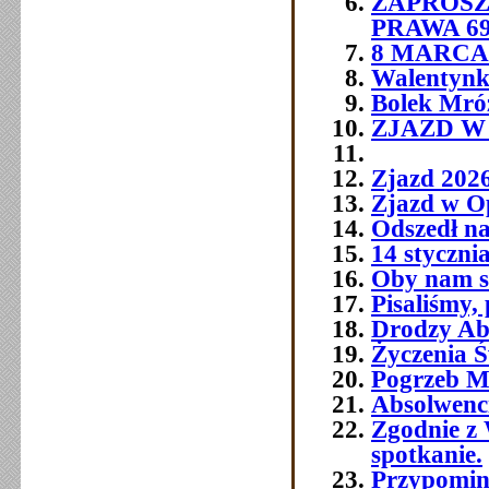
ZAPROSZ
PRAWA 6
8 MARCA 
Walentynk
Bolek Mró
ZJAZD W O
Zjazd 202
Zjazd w O
Odszedł na
14 styczni
Oby nam si
Pisaliśmy,
Drodzy Abs
Życzenia Ś
Pogrzeb M
Absolwenc
Zgodnie z 
spotkanie.
Przypomin