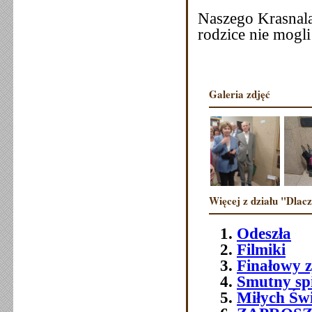
Naszego Krasnal
rodzice nie mog
Galeria zdjęć
Więcej z działu "Dlac
Odeszła
Filmiki
Finałowy 
Smutny sp
Miłych Św