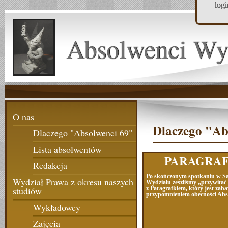
log
Absolwenci Wy
O nas
Dlaczego "Ab
Dlaczego "Absolwenci 69"
Lista absolwentów
PARAGRA
Redakcja
Po skończonym spotkaniu w Sa
Wydział Prawa z okresu naszych
Wydziału zeszliśmy „przywitać 
z Paragrafkiem, który jest za
studiów
przypomnieniem obecności Ab
Wykładowcy
Zajęcia