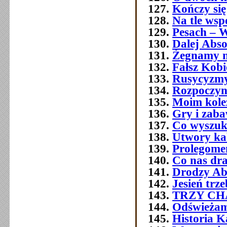
Kończy się
Na tle wsp
Pesach – W
Dalej Abso
Żegnamy n
Fałsz Kobi
Rusycyzmy
Rozpoczyn
Moim kol
Gry i zab
Co wyszuk
Utwory ka
Prolegome
Co nas dra
Drodzy Ab
Jesień trz
TRZY C
Odświeżam
Historia 