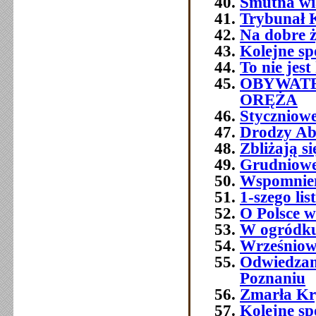
Smutna w
Trybunał 
Na dobre ż
Kolejne sp
To nie jest
OBYWATE
ORĘŻA
Styczniowe
Drodzy Ab
Zbliżają s
Grudniowe 
Wspomnien
1-szego l
O Polsce w
W ogródku
Wrześniowe
Odwiedzam
Poznaniu
Zmarła Kry
Kolejne sp