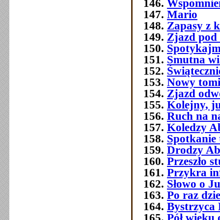
Wspomnien
Mario
Zapasy z 
Zjazd pod
Spotykajmy
Smutna w
Świątecznie
Nowy tomi
Zjazd odw
Kolejny, j
Ruch na na
Koledzy A
Spotkanie 
Drodzy Ab
Przeszło 
Przykra i
Słowo o J
Po raz dzi
Bystrzyca 
Pół wieku 