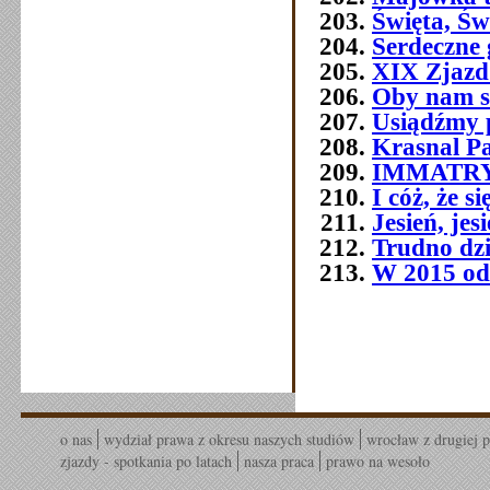
Święta, Św
Serdeczne 
XIX Zjazd
Oby nam s
Usiądźmy p
Krasnal P
IMMATR
I cóż, że 
Jesień, jes
Trudno dziś
W 2015 od
o nas
wydział prawa z okresu naszych studiów
wrocław z drugiej p
zjazdy - spotkania po latach
nasza praca
prawo na wesoło