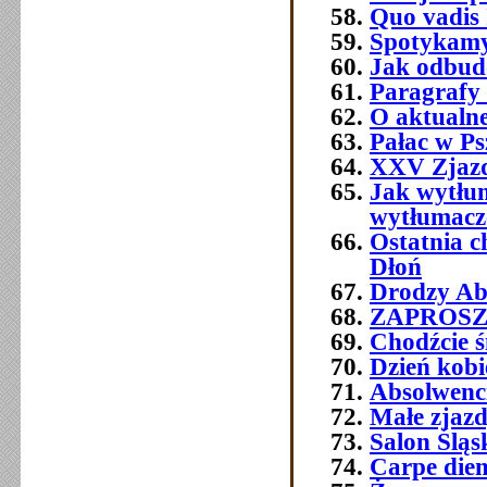
Quo vadis 
Spotykamy 
Jak odbud
Paragrafy 
O aktualne
Pałac w Ps
XXV Zjazd
Jak wytłum
wytłumacze
Ostatnia 
Dłoń
Drodzy Abs
ZAPROSZEN
Chodźcie ś
Dzień kobi
Absolwenc
Małe zjaz
Salon Śląs
Carpe die