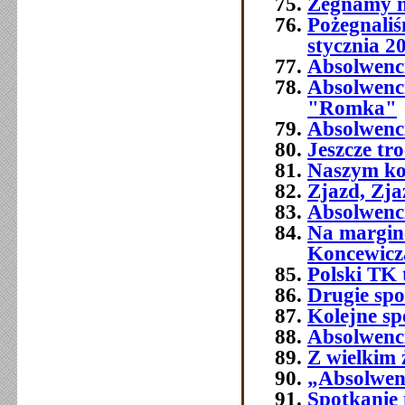
Żegnamy n
Pożegnali
stycznia 2
Absolwenc
Absolwenc
"Romka"
Absolwenci
Jeszcze tr
Naszym ko
Zjazd, Zja
Absolwenci
Na margine
Koncewicz
Polski TK
Drugie spo
Kolejne sp
Absolwenci
Z wielkim
„Absolwenc
Spotkanie