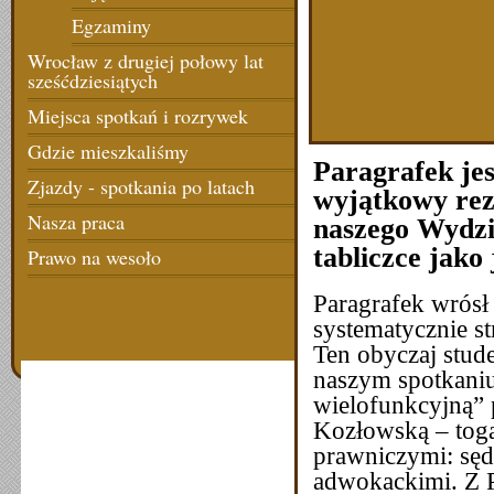
Egzaminy
Wrocław z drugiej połowy lat
sześćdziesiątych
Miejsca spotkań i rozrywek
Gdzie mieszkaliśmy
Paragrafek
jes
Zjazdy - spotkania po latach
wyjątkowy rez
Nasza praca
naszego Wydzi
tabliczce jako
Prawo na wesoło
Paragrafek wrósł
systematycznie st
Ten obyczaj stud
naszym spotkaniu
wielofunkcyjną” 
Kozłowską – toga
prawniczymi: sęd
adwokackimi. Z P