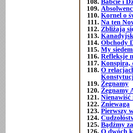
Babcie i D
Absolwenc
Kornel o ś
Na ten No
Zbliżają si
Kanadyjsk
Obchody Dn
My siedemd
Refleksje 
Konspira, 
O relacja
Konstytuc
Żegnamy
Żegnamy A
Nienawiść 
Zniewaga
Pierwszy w
Cudzołóst
Bądźmy za
O dwóch k