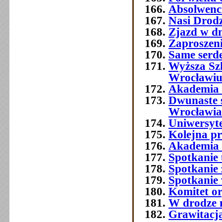
Absolwenc
Nasi Drod
Zjazd w dn
Zaproszeni
Same serde
Wyższa Sz
Wrocławi
Akademia 
Dwunaste 
Wrocławia
Uniwersyt
Kolejna p
Akademia 
Spotkanie 
Spotkanie 
Spotkanie
Komitet o
W drodze 
Grawitacja