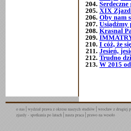
Serdeczne 
XIX Zjazd
Oby nam s
Usiądźmy p
Krasnal P
IMMATR
I cóż, że 
Jesień, jes
Trudno dziś
W 2015 od
o nas
wydział prawa z okresu naszych studiów
wrocław z drugiej p
zjazdy - spotkania po latach
nasza praca
prawo na wesoło