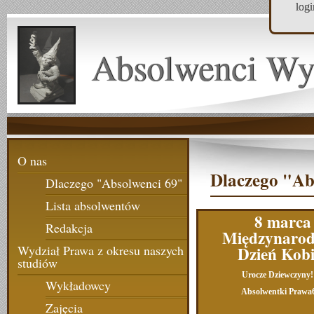
log
Absolwenci Wy
O nas
Dlaczego "Ab
Dlaczego "Absolwenci 69"
Lista absolwentów
8 marca
Redakcja
Międzynaro
Dzień Kobi
Wydział Prawa z okresu naszych
studiów
Urocze Dziewczyny!
Wykładowcy
Absolwentki Prawa
Zajęcia