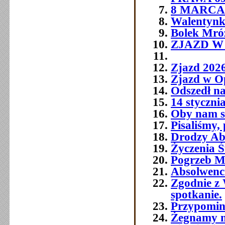
8 MARCA 
Walentynk
Bolek Mró
ZJAZD W O
Zjazd 202
Zjazd w O
Odszedł na
14 styczni
Oby nam si
Pisaliśmy,
Drodzy Abs
Życzenia Ś
Pogrzeb M
Absolwenc
Zgodnie z 
spotkanie.
Przypomin
Żegnamy n