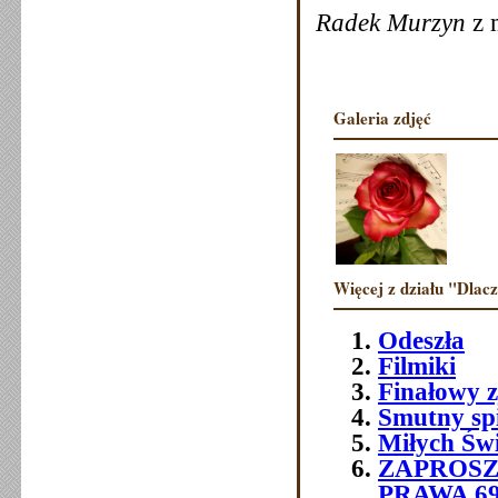
Radek Murzyn
z 
Galeria zdjęć
Więcej z działu "Dlac
Odeszła
Filmiki
Finałowy 
Smutny sp
Miłych Św
ZAPROSZ
PRAWA 6