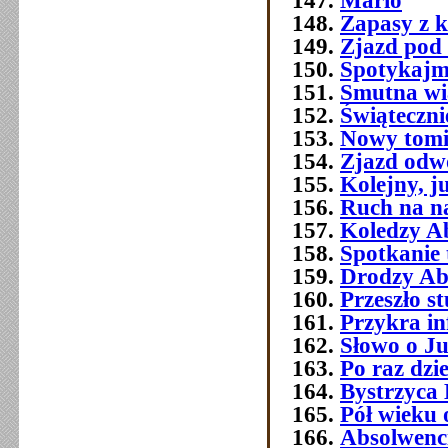
Mario
Zapasy z 
Zjazd pod
Spotykajmy
Smutna w
Świątecznie
Nowy tomi
Zjazd odw
Kolejny, j
Ruch na na
Koledzy A
Spotkanie 
Drodzy Ab
Przeszło 
Przykra i
Słowo o J
Po raz dzi
Bystrzyca 
Pół wieku 
Absolwenc