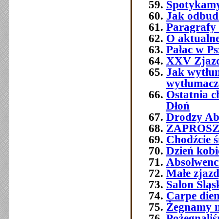
Spotykamy 
Jak odbud
Paragrafy 
O aktualne
Pałac w Ps
XXV Zjazd
Jak wytłum
wytłumacze
Ostatnia 
Dłoń
Drodzy Abs
ZAPROSZEN
Chodźcie ś
Dzień kobi
Absolwenc
Małe zjaz
Salon Śląs
Carpe die
Żegnamy n
Pożegnali