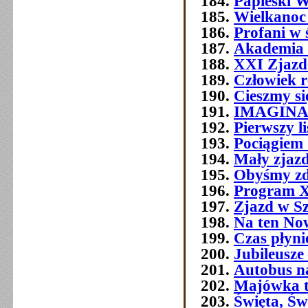
Papieski W
Wielkanoc
Profani w 
Akademia 
XXI Zjazd 
Człowiek 
Cieszmy si
IMAGIN
Pierwszy l
Pociągiem 
Mały zjazd
Obyśmy zd
Program 
Zjazd w Szc
Na ten No
Czas płyni
Jubileusze 
Autobus n
Majówka t
Święta, Św