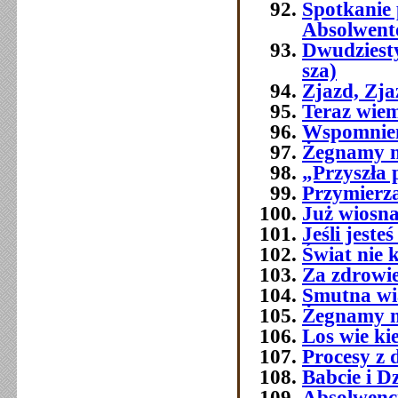
Spotkanie 
Absolwent
Dwudziest
sza)
Zjazd, Zj
Teraz wie
Wspomnien
Żegnamy n
„Przyszła 
Przymierza
Już wiosna
Jeśli jest
Świat nie 
Za zdrowi
Smutna w
Żegnamy n
Los wie ki
Procesy z 
Babcie i D
Absolwenc