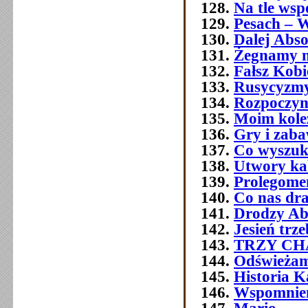
Na tle wsp
Pesach – W
Dalej Abso
Żegnamy n
Fałsz Kobi
Rusycyzmy
Rozpoczyn
Moim kol
Gry i zab
Co wyszuk
Utwory ka
Prolegome
Co nas dra
Drodzy Ab
Jesień trz
TRZY C
Odświeżam
Historia 
Wspomnien