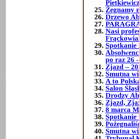
Pietkiewic
Żegnamy n
Drzewo Ab
PARAGR
Nasi prof
Frąckowia
Spotkanie 
Absolwenci
po raz 26 -
Zjazd – 20
Smutna wia
A to Polsk
Salon Śląs
Drodzy Ab
Zjazd, Zja
8 marca M
Spotkanie 
Pożegnali
Smutna w
Trybunał 