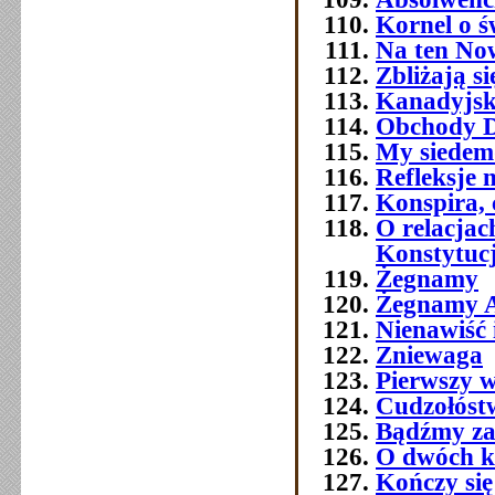
Kornel o ś
Na ten No
Zbliżają si
Kanadyjsk
Obchody Dn
My siedemd
Refleksje 
Konspira, 
O relacja
Konstytuc
Żegnamy
Żegnamy A
Nienawiść 
Zniewaga
Pierwszy w
Cudzołóst
Bądźmy za
O dwóch k
Kończy się