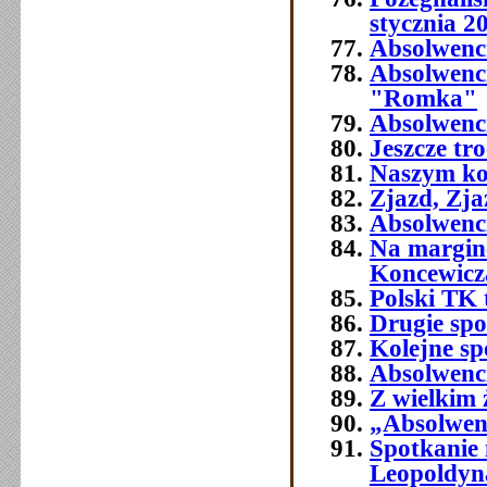
stycznia 2
Absolwenc
Absolwenc
"Romka"
Absolwenci
Jeszcze tr
Naszym ko
Zjazd, Zja
Absolwenci
Na margine
Koncewicz
Polski TK
Drugie spo
Kolejne sp
Absolwenci
Z wielkim
„Absolwenc
Spotkanie
Leopoldyn