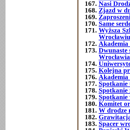
Nasi Drod
Zjazd w dn
Zaproszeni
Same serde
Wyższa Sz
Wrocławi
Akademia 
Dwunaste 
Wrocławia
Uniwersyt
Kolejna p
Akademia 
Spotkanie 
Spotkanie 
Spotkanie
Komitet o
W drodze 
Grawitacja
Spacer wr