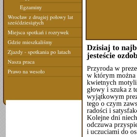
Egzaminy
Wrocław z drugiej połowy lat
sześćdziesiątych
Miejsca spotkań i rozrywek
Gdzie mieszkaliśmy
Dzisiaj to naj
Zjazdy - spotkania po latach
jesteście ozdo
Nasza praca
Przyroda w preze
Prawo na wesoło
w którym można z
kwietnych motyli
głowy i szuka z t
wyjątkowym preze
tego o czym zaws
radości i satysfa
Kolejne dni niec
odczuwa przyspi
i uczuciami do o