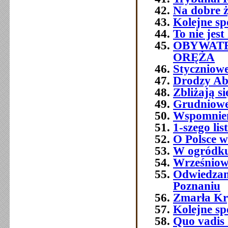
Na dobre ż
Kolejne sp
To nie jest
OBYWATE
ORĘŻA
Styczniowe
Drodzy Ab
Zbliżają s
Grudniowe 
Wspomnien
1-szego l
O Polsce w
W ogródku
Wrześniowe
Odwiedzam
Poznaniu
Zmarła Kry
Kolejne sp
Quo vadis 