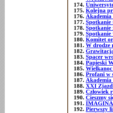
Uniwersyt
Kolejna p
Akademia 
Spotkanie 
Spotkanie 
Spotkanie
Komitet o
W drodze 
Grawitacja
Spacer wr
Papieski W
Wielkanoc
Profani w 
Akademia 
XXI Zjazd 
Człowiek 
Cieszmy si
IMAGIN
Pierwszy l