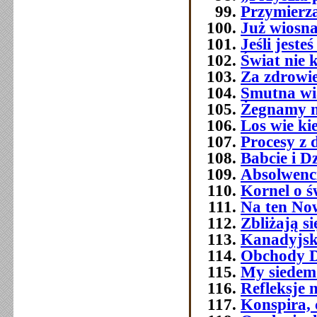
Przymierza
Już wiosna
Jeśli jest
Świat nie 
Za zdrowi
Smutna w
Żegnamy n
Los wie ki
Procesy z 
Babcie i D
Absolwenc
Kornel o ś
Na ten No
Zbliżają si
Kanadyjsk
Obchody Dn
My siedemd
Refleksje 
Konspira, 