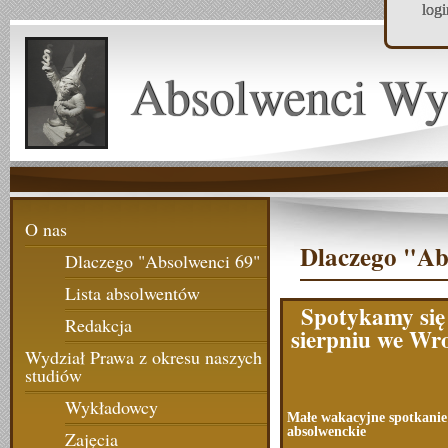
log
Absolwenci Wy
O nas
Dlaczego "Ab
Dlaczego "Absolwenci 69"
Lista absolwentów
Spotykamy się
Redakcja
sierpniu we Wr
Wydział Prawa z okresu naszych
studiów
Wykładowcy
Małe wakacyjne spotkanie
absolwenckie
Zajęcia