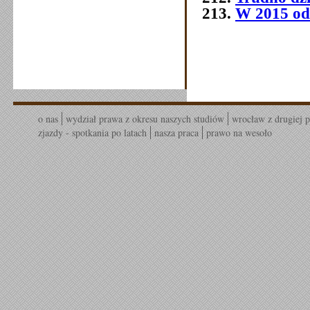
W 2015 od
o nas
wydział prawa z okresu naszych studiów
wrocław z drugiej p
zjazdy - spotkania po latach
nasza praca
prawo na wesoło