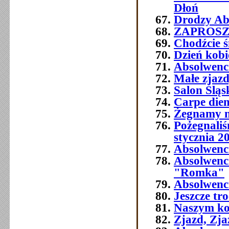
Dłoń
Drodzy Abs
ZAPROSZEN
Chodźcie ś
Dzień kobi
Absolwenc
Małe zjaz
Salon Śląs
Carpe die
Żegnamy n
Pożegnali
stycznia 2
Absolwenc
Absolwenc
"Romka"
Absolwenci
Jeszcze tr
Naszym ko
Zjazd, Zja