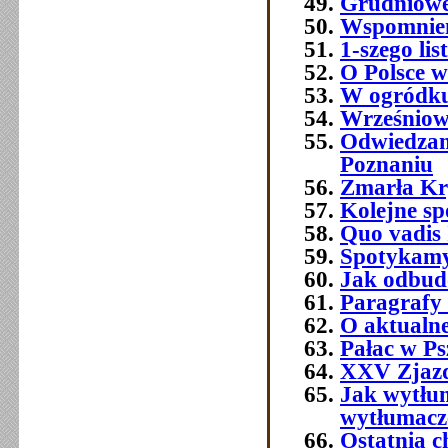
Grudniowe 
Wspomnien
1-szego l
O Polsce w
W ogródku
Wrześniowe
Odwiedzam
Poznaniu
Zmarła Kry
Kolejne sp
Quo vadis 
Spotykamy 
Jak odbud
Paragrafy 
O aktualne
Pałac w Ps
XXV Zjazd
Jak wytłum
wytłumacze
Ostatnia 