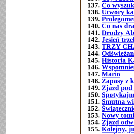
Co wyszuk
Utwory ka
Prolegome
Co nas dra
Drodzy Ab
Jesień trz
TRZY C
Odświeżam
Historia 
Wspomnien
Mario
Zapasy z 
Zjazd pod
Spotykajmy
Smutna w
Świątecznie
Nowy tomi
Zjazd odw
Kolejny, j