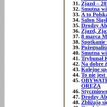
Zjazd – 20
Smutna wia
A to Polsk
Salon Śląs
Drodzy Ab
Zjazd, Zja
8 marca M
Spotkanie 
Pożegnali
Smutna w
Trybunał 
Na dobre ż
Kolejne sp
To nie jest
OBYWATE
ORĘŻA
Styczniowe
Drodzy Ab
Zbliżają s