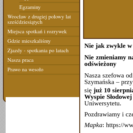
Egzaminy
Wrocław z drugiej połowy lat
sześćdziesiątych
Miejsca spotkań i rozrywek
Gdzie mieszkaliśmy
Nie jak zwykle w
Zjazdy - spotkania po latach
Nie zmieniamy na
Nasza praca
odświeżony
Prawo na wesoło
Nasza szefowa od
Szymańska – przyp
się
już 10 sierpni
Wyspie Słodowej
Uniwersytetu.
Pozdrawiamy i cz
Mapka
: https://w