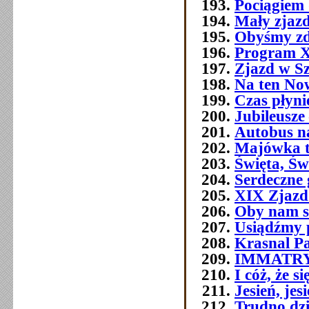
Pociągiem 
Mały zjazd
Obyśmy zd
Program 
Zjazd w Szc
Na ten No
Czas płyni
Jubileusze 
Autobus n
Majówka t
Święta, Św
Serdeczne 
XIX Zjazd
Oby nam s
Usiądźmy p
Krasnal P
IMMATR
I cóż, że 
Jesień, jes
Trudno dziś