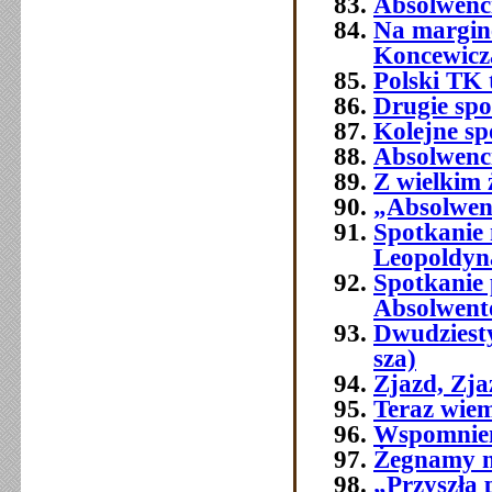
Absolwenci
Na margine
Koncewicz
Polski TK
Drugie spo
Kolejne sp
Absolwenci
Z wielkim
„Absolwenc
Spotkanie
Leopoldyn
Spotkanie 
Absolwent
Dwudziest
sza)
Zjazd, Zj
Teraz wie
Wspomnien
Żegnamy n
„Przyszła 