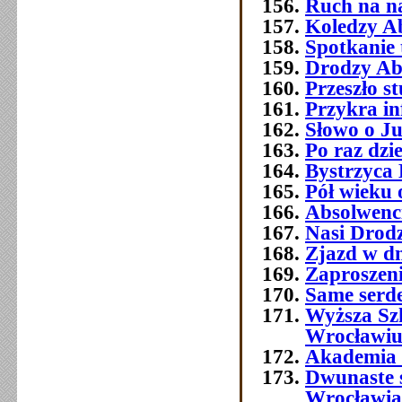
Ruch na na
Koledzy A
Spotkanie 
Drodzy Ab
Przeszło 
Przykra i
Słowo o J
Po raz dzi
Bystrzyca 
Pół wieku 
Absolwenc
Nasi Drod
Zjazd w dn
Zaproszeni
Same serde
Wyższa Sz
Wrocławi
Akademia 
Dwunaste 
Wrocławia