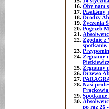
14 styczni
Oby nam si
Pisaliśmy,
Drodzy Abs
Życzenia Ś
Pogrzeb M
Absolwenc
Zgodnie z 
spotkanie.
Przypomin
Żegnamy n
Pietkiewic
Żegnamy n
Drzewo Ab
PARAGR
Nasi prof
Frąckowia
Spotkanie 
Absolwenci
po raz 26 -