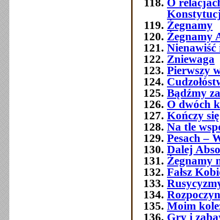
O relacja
Konstytuc
Żegnamy
Żegnamy A
Nienawiść 
Zniewaga
Pierwszy w
Cudzołóst
Bądźmy za
O dwóch k
Kończy się
Na tle wsp
Pesach – W
Dalej Abso
Żegnamy n
Fałsz Kobi
Rusycyzmy
Rozpoczyn
Moim kol
Gry i zab