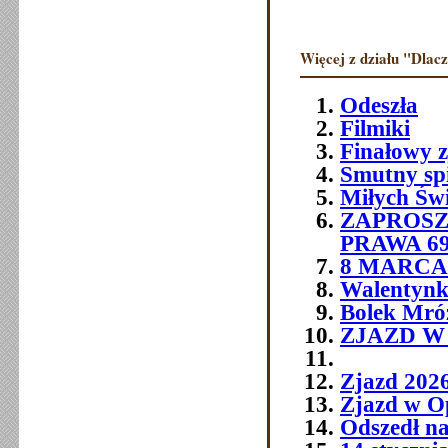
Więcej z działu "Dlac
Odeszła
Filmiki
Finałowy 
Smutny sp
Miłych Św
ZAPROSZ
PRAWA 6
8 MARCA 
Walentynk
Bolek Mró
ZJAZD W O
Zjazd 202
Zjazd w O
Odszedł na